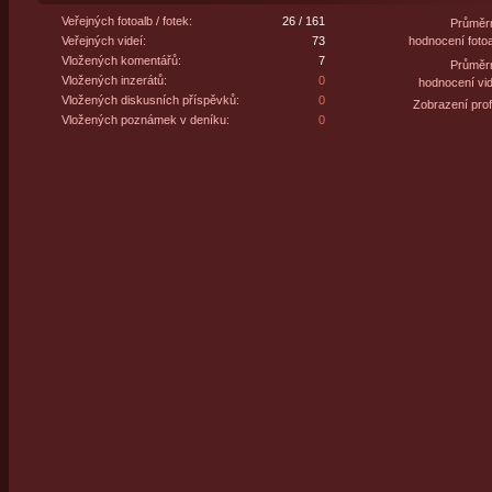
Veřejných fotoalb / fotek:
26 / 161
Průměr
Veřejných videí:
73
hodnocení fotoa
Vložených komentářů:
7
Průměr
Vložených inzerátů:
0
hodnocení vid
Vložených diskusních příspěvků:
0
Zobrazení profi
Vložených poznámek v deníku:
0