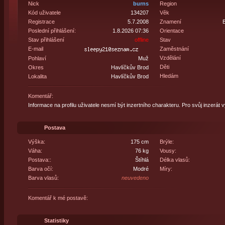
Nick
burns
Region
Kód uživatele
134207
Věk
Registrace
5.7.2008
Znamení
B
Poslední přihlášení:
1.8.2026 07:36
Orientace
Stav přihlášení
offline
Stav
E-mail
Zaměstnání
Vzdělání
Pohlaví
Muž
Děti
Okres
Havlíčkův Brod
Hledám
Lokalita
Havlíčkův Brod
Komentář:
Informace na profilu uživatele nesmí být inzertního charakteru. Pro svůj inzerát 
Postava
Výška:
175 cm
Brýle:
Váha:
76 kg
Vousy:
Postava::
Štíhlá
Délka vlasů:
Barva očí:
Modré
Míry:
Barva vlasů:
neuvedeno
Komentář k mé postavě:
Statistiky