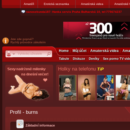
Amatéři
Erotická seznamka
Amatérská videa
Amatérské 
jjoseff: Najde se par, ktery nekdy přemýšlel o divákovi. Napiste
Jste zde poprvé?
Rychlý průvodce zákulisím
Home
Můj účet
Amaterská videa
Amat
Tabule
Diskuze
Deníky
Sex porno TV vid
Holky na telefonu
TiP
Profil - burns
Základní informace