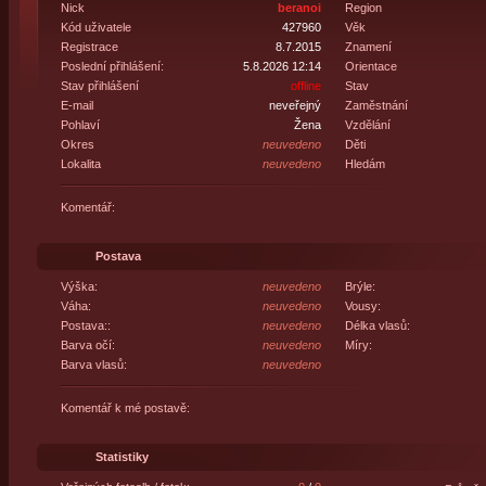
Nick
beranoi
Region
Kód uživatele
427960
Věk
Registrace
8.7.2015
Znamení
Poslední přihlášení:
5.8.2026 12:14
Orientace
Stav přihlášení
offline
Stav
E-mail
neveřejný
Zaměstnání
Pohlaví
Žena
Vzdělání
Okres
neuvedeno
Děti
Lokalita
neuvedeno
Hledám
Komentář:
Postava
Výška:
neuvedeno
Brýle:
Váha:
neuvedeno
Vousy:
Postava::
neuvedeno
Délka vlasů:
Barva očí:
neuvedeno
Míry:
Barva vlasů:
neuvedeno
Komentář k mé postavě:
Statistiky