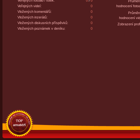
Veřejných fotoalb / fotek:
0
/
0
Průměr
Veřejných videí:
0
hodnocení fotoa
Vložených komentářů:
0
Průměr
Vložených inzerátů:
0
hodnocení vid
Vložených diskusních příspěvků:
0
Zobrazení profi
Vložených poznámek v deníku:
0