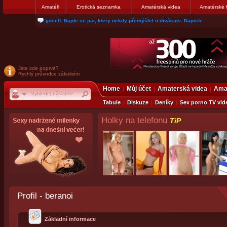
Amatéři
Erotická seznamka
Amatérská videa
Amatérské 
jjoseff: Najde se par, ktery nekdy přemýšlel o divákovi. Napiste
Jste zde poprvé?
Rychlý průvodce zákulisím
Home
Můj účet
Amaterská videa
Amat
Tabule
Diskuze
Deníky
Sex porno TV vid
Holky na telefonu
TiP
Profil - beranoi
Základní informace