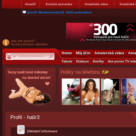
Amatéři
Erotická seznamka
Amatérská videa
Amatérské 
jjoseff: Mladamaminka22. Další podvodnice
Jste zde poprvé?
Rychlý průvodce zákulisím
Home
Můj účet
Amaterská videa
Amat
Tabule
Diskuze
Deníky
Sex porno TV vid
Holky na telefonu
TiP
Profil - halir3
Základní informace