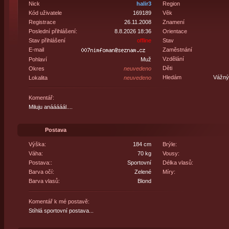
Nick
halir3
Region
Kód uživatele
169189
Věk
Registrace
26.11.2008
Znamení
Poslední přihlášení:
8.8.2026 18:36
Orientace
Stav přihlášení
offline
Stav
E-mail
Zaměstnání
Vzdělání
Pohlaví
Muž
Děti
Okres
neuvedeno
Hledám
Vážný 
Lokalita
neuvedeno
Komentář:
Miluju anááááál....
Postava
Výška:
184 cm
Brýle:
Váha:
70 kg
Vousy:
Postava::
Sportovní
Délka vlasů:
Barva očí:
Zelené
Míry:
Barva vlasů:
Blond
Komentář k mé postavě:
Stíhlá sportovní postava...