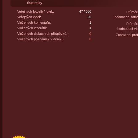
Statistiky
Veřejných fotoalb / fotek:
47 / 680
Průměr
Veřejných videí:
20
hodnocení fotoa
Vložených komentářů:
1
Průměr
Vložených inzerátů:
1
hodnocení vid
Vložených diskusních příspěvků:
0
Zobrazení profi
Vložených poznámek v deníku:
0