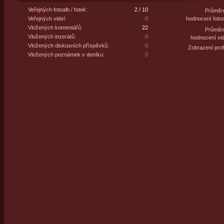
Veřejných fotoalb / fotek:
2 / 10
Průměr
Veřejných videí:
0
hodnocení fotoa
Vložených komentářů:
22
Průměr
Vložených inzerátů:
0
hodnocení vid
Vložených diskusních příspěvků:
0
Zobrazení profi
Vložených poznámek v deníku:
0