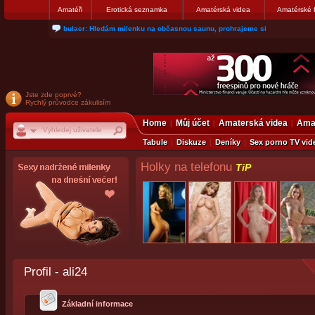
Amatéři
Erotická seznamka
Amatérská videa
Amatérské 
bulaer: Hledám milenku na občasnou saunu, prohrajeme si
Jste zde poprvé?
Rychlý průvodce zákulisím
Home
Můj účet
Amaterská videa
Amat
Tabule
Diskuze
Deníky
Sex porno TV vid
Holky na telefonu
TiP
Profil - ali24
Základní informace