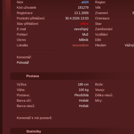
Nick
ali24
Region
Kód uživatele
181279
Věk
Registrace
13.1.2009
Znamení
B
Poslední přihlášení:
30.4.2026 13:03
Orientace
Stav přihlášení
offline
Stav
E-mail
neveřejný
Zaměstnání
Pohlaví
Muž
Vzdělání
Okres
Mělník
Děti
Lokalita
neuvedeno
Hledám
Vážný 
Komentář:
Pohodář
Postava
Výška:
186 cm
Brýle:
Váha:
100 kg
Vousy:
Postava::
Plnoštíhlá
Délka vlasů:
Barva očí:
Hnědé
Míry:
Barva vlasů:
Hnědé
Komentář k mé postavě:
Statistiky