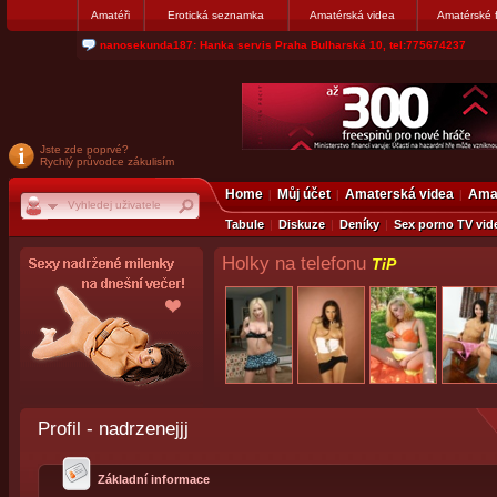
Amatéři
Erotická seznamka
Amatérská videa
Amatérské 
jjoseff: Najde se par, ktery nekdy přemýšlel o divákovi. Napiste
Jste zde poprvé?
Rychlý průvodce zákulisím
Home
Můj účet
Amaterská videa
Amat
Tabule
Diskuze
Deníky
Sex porno TV vid
Holky na telefonu
TiP
Profil - nadrzenejjj
Základní informace