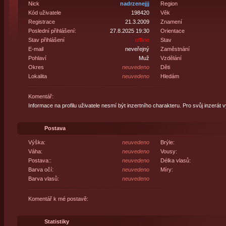
Nick
nadrzenejjj
Region
Kód uživatele
198420
Věk
Registrace
21.3.2009
Znamení
Poslední přihlášení:
27.8.2025 19:30
Orientace
Stav přihlášení
offline
Stav
E-mail
neveřejný
Zaměstnání
Pohlaví
Muž
Vzdělání
Okres
neuvedeno
Děti
Lokalita
neuvedeno
Hledám
Komentář:
Informace na profilu uživatele nesmí být inzertního charakteru. Pro svůj inzerát 
Postava
Výška:
neuvedeno
Brýle:
Váha:
neuvedeno
Vousy:
Postava::
neuvedeno
Délka vlasů:
Barva očí:
neuvedeno
Míry:
Barva vlasů:
neuvedeno
Komentář k mé postavě:
Statistiky