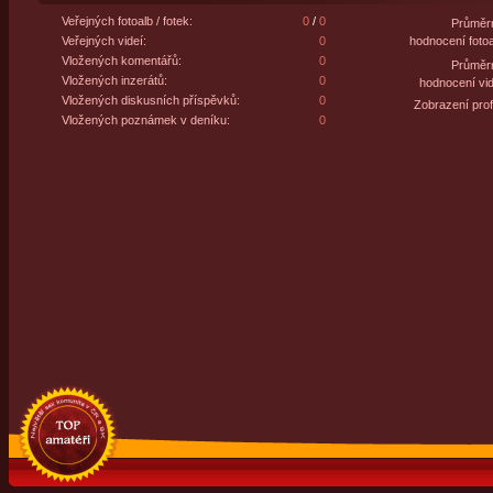
Veřejných fotoalb / fotek:
0
/
0
Průměr
Veřejných videí:
0
hodnocení fotoa
Vložených komentářů:
0
Průměr
Vložených inzerátů:
0
hodnocení vid
Vložených diskusních příspěvků:
0
Zobrazení profi
Vložených poznámek v deníku:
0