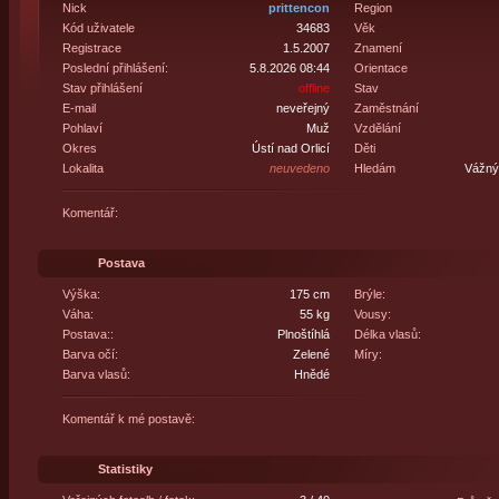
Nick
prittencon
Region
Kód uživatele
34683
Věk
Registrace
1.5.2007
Znamení
Poslední přihlášení:
5.8.2026 08:44
Orientace
Stav přihlášení
offline
Stav
E-mail
neveřejný
Zaměstnání
Pohlaví
Muž
Vzdělání
Okres
Ústí nad Orlicí
Děti
Lokalita
neuvedeno
Hledám
Vážný 
Komentář:
Postava
Výška:
175 cm
Brýle:
Váha:
55 kg
Vousy:
Postava::
Plnoštíhlá
Délka vlasů:
Barva očí:
Zelené
Míry:
Barva vlasů:
Hnědé
Komentář k mé postavě:
Statistiky