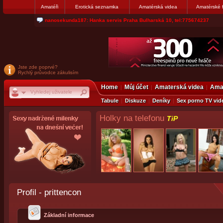
Amatéři
Erotická seznamka
Amatérská videa
Amatérské 
jjoseff: Najde se par, ktery nekdy přemýšlel o divákovi. Napiste
Jste zde poprvé?
Rychlý průvodce zákulisím
Home
Můj účet
Amaterská videa
Amat
Tabule
Diskuze
Deníky
Sex porno TV vid
Holky na telefonu
TiP
Profil - prittencon
Základní informace