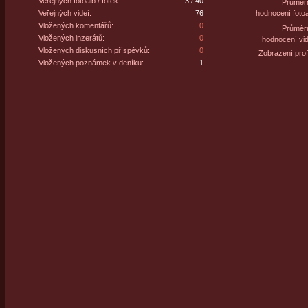
Veřejných fotoalb / fotek:
3 / 40
Průměr
Veřejných videí:
76
hodnocení fotoa
Vložených komentářů:
0
Průměr
Vložených inzerátů:
0
hodnocení vid
Vložených diskusních příspěvků:
0
Zobrazení profi
Vložených poznámek v deníku:
1