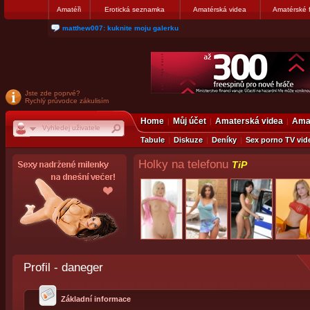
Amatéři
Erotická seznamka
Amatérská videa
Amatérské 
matthew007: kuknite moju galerku
Jste zde poprvé?
Rychlý průvodce zákulisím
Home
Můj účet
Amaterská videa
Amat
Tabule
Diskuze
Deníky
Sex porno TV vid
Holky na telefonu
TiP
Profil - daneger
Základní informace