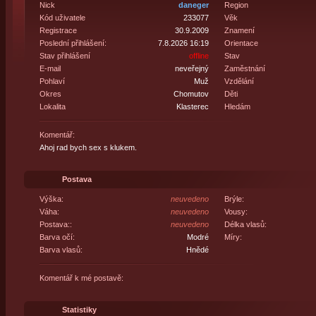
Nick
daneger
Region
Kód uživatele
233077
Věk
Registrace
30.9.2009
Znamení
Poslední přihlášení:
7.8.2026 16:19
Orientace
Stav přihlášení
offline
Stav
E-mail
neveřejný
Zaměstnání
Pohlaví
Muž
Vzdělání
Okres
Chomutov
Děti
Lokalita
Klasterec
Hledám
Komentář:
Ahoj rad bych sex s klukem.
Postava
Výška:
neuvedeno
Brýle:
Váha:
neuvedeno
Vousy:
Postava::
neuvedeno
Délka vlasů:
Barva očí:
Modré
Míry:
Barva vlasů:
Hnědé
Komentář k mé postavě:
Statistiky