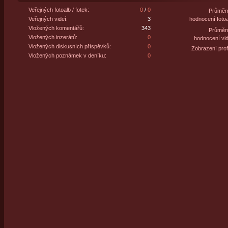
Veřejných fotoalb / fotek:
0
/
0
Průměr
Veřejných videí:
3
hodnocení fotoa
Vložených komentářů:
343
Průměr
Vložených inzerátů:
0
hodnocení vid
Vložených diskusních příspěvků:
0
Zobrazení profi
Vložených poznámek v deníku:
0