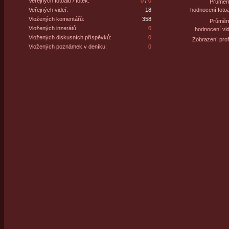
Veřejných fotoalb / fotek:
0
/
0
Průměr
Veřejných videí:
18
hodnocení fotoa
Vložených komentářů:
358
Průměr
Vložených inzerátů:
0
hodnocení vid
Vložených diskusních příspěvků:
0
Zobrazení profi
Vložených poznámek v deníku:
0