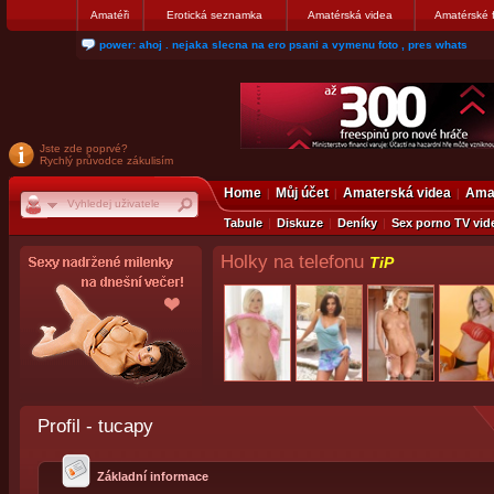
Amatéři
Erotická seznamka
Amatérská videa
Amatérské 
power: ahoj . nejaka slecna na ero psani a vymenu foto , pres whats
Jste zde poprvé?
Rychlý průvodce zákulisím
Home
Můj účet
Amaterská videa
Amat
Tabule
Diskuze
Deníky
Sex porno TV vid
Holky na telefonu
TiP
Profil - tucapy
Základní informace