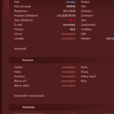
Nick
tucapy
Region
Kód uživatele
488945
Věk
Registrace
20.2.2018
Znamení
Poslední přihlášení:
3.8.2026 05:00
Orientace
Stav přihlášení
offline
Stav
E-mail
neveřejný
Zaměstnání
Pohlaví
Muž
Vzdělání
Okres
neuvedeno
Děti
Lokalita
neuvedeno
Hledám
Vážný 
Komentář:
Postava
Výška:
neuvedeno
Brýle:
Váha:
neuvedeno
Vousy:
Postava::
neuvedeno
Délka vlasů:
Barva očí:
neuvedeno
Míry:
Barva vlasů:
neuvedeno
Komentář k mé postavě:
Statistiky