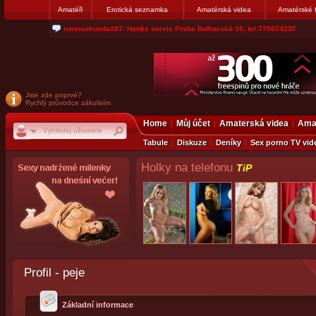
Amatéři
Erotická seznamka
Amatérská videa
Amatérské 
nanosekunda187: Hanka servis Praha Bulharská 10, tel:775674237
Jste zde poprvé?
Rychlý průvodce zákulisím
Home
Můj účet
Amaterská videa
Amat
Tabule
Diskuze
Deníky
Sex porno TV vid
Holky na telefonu
TiP
Profil - peje
Základní informace