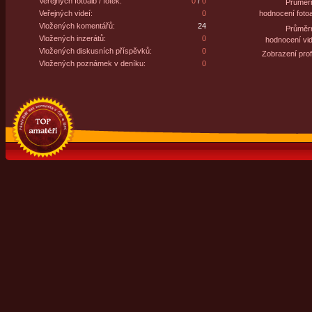
Veřejných fotoalb / fotek:
0
/
0
Průměr
Veřejných videí:
0
hodnocení fotoa
Vložených komentářů:
24
Průměr
Vložených inzerátů:
0
hodnocení vid
Vložených diskusních příspěvků:
0
Zobrazení profi
Vložených poznámek v deníku:
0