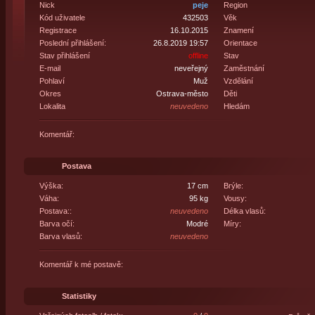
Nick
peje
Region
Kód uživatele
432503
Věk
Registrace
16.10.2015
Znamení
Poslední přihlášení:
26.8.2019 19:57
Orientace
Stav přihlášení
offline
Stav
E-mail
neveřejný
Zaměstnání
Pohlaví
Muž
Vzdělání
Okres
Ostrava-město
Děti
Lokalita
neuvedeno
Hledám
Komentář:
Postava
Výška:
17 cm
Brýle:
Váha:
95 kg
Vousy:
Postava::
neuvedeno
Délka vlasů:
Barva očí:
Modré
Míry:
Barva vlasů:
neuvedeno
Komentář k mé postavě:
Statistiky