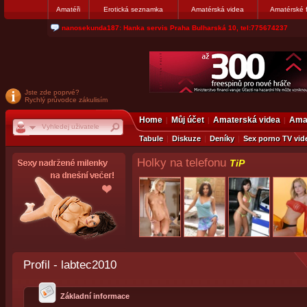
Amatéři
Erotická seznamka
Amatérská videa
Amatérské 
nanosekunda187: Hanka servis Praha Bulharská 10, tel:775674237
Jste zde poprvé?
Rychlý průvodce zákulisím
Home
Můj účet
Amaterská videa
Amat
Tabule
Diskuze
Deníky
Sex porno TV vid
Holky na telefonu
TiP
Profil - labtec2010
Základní informace