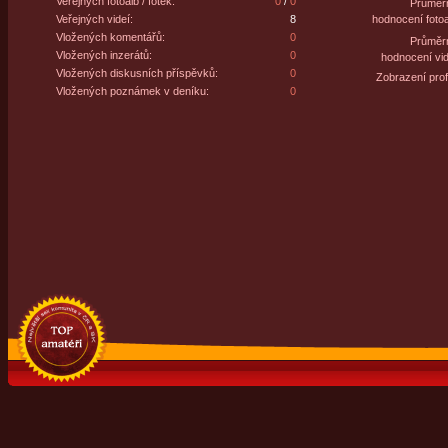
Veřejných fotoalb / fotek:
0
/
0
Průměr
Veřejných videí:
8
hodnocení fotoa
Vložených komentářů:
0
Průměr
Vložených inzerátů:
0
hodnocení vid
Vložených diskusních příspěvků:
0
Zobrazení profi
Vložených poznámek v deníku:
0