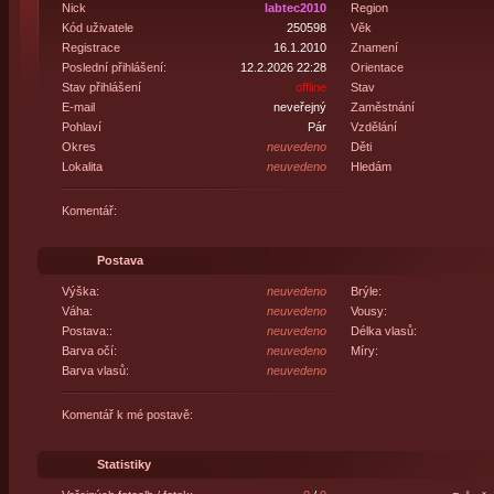
Nick
labtec2010
Region
Kód uživatele
250598
Věk
Registrace
16.1.2010
Znamení
Poslední přihlášení:
12.2.2026 22:28
Orientace
Stav přihlášení
offline
Stav
E-mail
neveřejný
Zaměstnání
Pohlaví
Pár
Vzdělání
Okres
neuvedeno
Děti
Lokalita
neuvedeno
Hledám
Komentář:
Postava
Výška:
neuvedeno
Brýle:
Váha:
neuvedeno
Vousy:
Postava::
neuvedeno
Délka vlasů:
Barva očí:
neuvedeno
Míry:
Barva vlasů:
neuvedeno
Komentář k mé postavě:
Statistiky