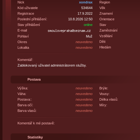
Nick
xondrax
Region
Kód uživatele
534644
Věk
Registrace
17.9.2022
Znamení
Poslední přihlášení:
10.8.2026 12:50
Orientace
Stav přihlášení
online
Stav
E-mail
Zaměstnání
Vzdělání
Pohlaví
Muž
Děti
Okres
neuvedeno
Hledám
Lokalita
neuvedeno
Komentář:
Zablokovaný uživatel administrátorem služby.
Postava
Výška:
neuvedeno
Brýle:
Váha:
neuvedeno
Vousy:
Postava::
neuvedeno
Délka vlasů:
Barva očí:
neuvedeno
Míry:
Barva vlasů:
neuvedeno
Komentář k mé postavě:
Statistiky