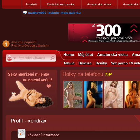
Amatéři
Erotická seznamka
Amatérská videa
Amatérské 
nanosekunda187: Hanka servis Praha Bulharská 10, tel:775674237
Jste zde poprvé?
Rychlý průvodce zákulisím
Home
Můj účet
Amaterská videa
Amat
Tabule
Diskuze
Deníky
Sex porno TV vid
Holky na telefonu
TiP
Profil - xondrax
Základní informace