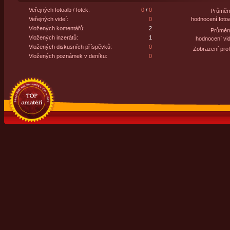
Veřejných fotoalb / fotek:
0
/
0
Průměr
Veřejných videí:
0
hodnocení fotoa
Vložených komentářů:
2
Průměr
Vložených inzerátů:
1
hodnocení vid
Vložených diskusních příspěvků:
0
Zobrazení profi
Vložených poznámek v deníku:
0