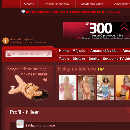
Amatéři
Erotická seznamka
Amatérská videa
Amatérské 
nanosekunda187: Hanka servis Praha Bulharská 10, tel:775674237
Jste zde poprvé?
Rychlý průvodce zákulisím
Home
Můj účet
Amaterská videa
Amat
Tabule
Diskuze
Deníky
Sex porno TV vid
Holky na telefonu
TiP
Profil - killeer
Základní informace