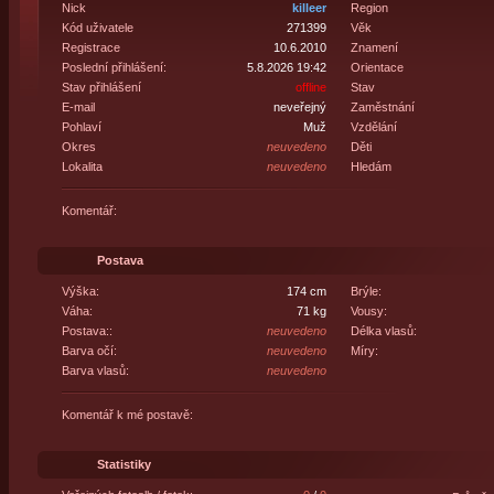
Nick
killeer
Region
Kód uživatele
271399
Věk
Registrace
10.6.2010
Znamení
Poslední přihlášení:
5.8.2026 19:42
Orientace
Stav přihlášení
offline
Stav
E-mail
neveřejný
Zaměstnání
Pohlaví
Muž
Vzdělání
Okres
neuvedeno
Děti
Lokalita
neuvedeno
Hledám
Komentář:
Postava
Výška:
174 cm
Brýle:
Váha:
71 kg
Vousy:
Postava::
neuvedeno
Délka vlasů:
Barva očí:
neuvedeno
Míry:
Barva vlasů:
neuvedeno
Komentář k mé postavě:
Statistiky