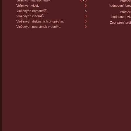
Veřejných fotoalb / fotek:
0
/
0
Průměr
Veřejných videí:
0
hodnocení fotoa
Vložených komentářů:
6
Průměr
Vložených inzerátů:
0
hodnocení vid
Vložených diskusních příspěvků:
0
Zobrazení profi
Vložených poznámek v deníku:
0