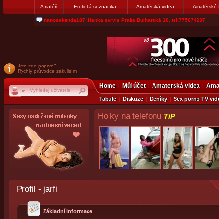
Amatéři
Erotická seznamka
Amatérská videa
Amatérské 
jjoseff: Najde se par, ktery nekdy přemýšlel o divákovi. Napiste
Jste zde poprvé?
Rychlý průvodce zákulisím
Home
Můj účet
Amaterská videa
Amat
Tabule
Diskuze
Deníky
Sex porno TV vid
Holky na telefonu
TiP
Profil - jarfi
Základní informace