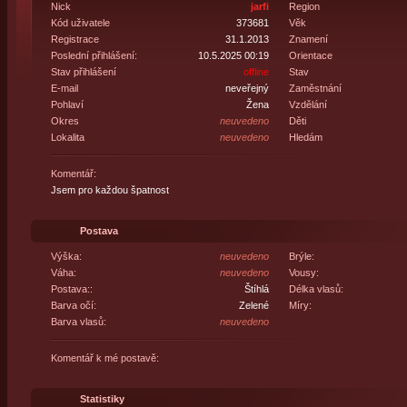
Nick
jarfi
Region
Kód uživatele
373681
Věk
Registrace
31.1.2013
Znamení
Poslední přihlášení:
10.5.2025 00:19
Orientace
Stav přihlášení
offline
Stav
E-mail
neveřejný
Zaměstnání
Pohlaví
Žena
Vzdělání
Okres
neuvedeno
Děti
Lokalita
neuvedeno
Hledám
Komentář:
Jsem pro každou špatnost
Postava
Výška:
neuvedeno
Brýle:
Váha:
neuvedeno
Vousy:
Postava::
Štíhlá
Délka vlasů:
Barva očí:
Zelené
Míry:
Barva vlasů:
neuvedeno
Komentář k mé postavě:
Statistiky