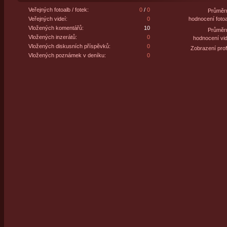
Veřejných fotoalb / fotek:
0
/
0
Průměr
Veřejných videí:
0
hodnocení fotoa
Vložených komentářů:
10
Průměr
Vložených inzerátů:
0
hodnocení vid
Vložených diskusních příspěvků:
0
Zobrazení profi
Vložených poznámek v deníku:
0