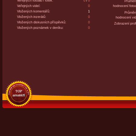
Veřejných fotoalb / fotek:
0
/
0
Průměr
Veřejných videí:
0
hodnocení fotoa
Vložených komentářů:
1
Průměr
Vložených inzerátů:
0
hodnocení vid
Vložených diskusních příspěvků:
0
Zobrazení profi
Vložených poznámek v deníku:
0