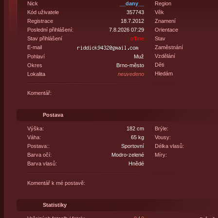
Nick
__dany__
Region
Kód uživatele
357743
Věk
Registrace
18.7.2012
Znamení
Poslední přihlášení:
7.8.2026 07:29
Orientace
Stav přihlášení
offline
Stav
E-mail
Zaměstnání
Vzdělání
Pohlaví
Muž
Děti
Okres
Brno-město
Hledám
Lokalita
neuvedeno
Komentář:
Postava
Výška:
182 cm
Brýle:
Váha:
65 kg
Vousy:
Postava::
Sportovní
Délka vlasů:
Barva očí:
Modro-zelené
Míry:
Barva vlasů:
Hnědé
Komentář k mé postavě:
Statistiky