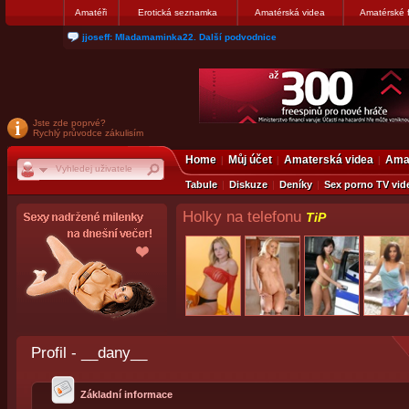
Amatéři
Erotická seznamka
Amatérská videa
Amatérské 
jjoseff: Mladamaminka22. Další podvodnice
Jste zde poprvé?
Rychlý průvodce zákulisím
Home
Můj účet
Amaterská videa
Amat
Tabule
Diskuze
Deníky
Sex porno TV vid
Holky na telefonu
TiP
Profil - __dany__
Základní informace