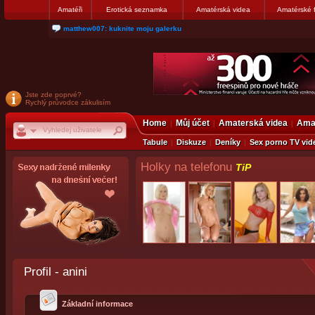
Amatéři
Erotická seznamka
Amatérská videa
Amatérské 
nanosekunda187: Hanka servis Praha Bulharská 10, tel:775674237
Jste zde poprvé?
Rychlý průvodce zákulisím
Home
Můj účet
Amaterská videa
Amat
Tabule
Diskuze
Deníky
Sex porno TV vid
Holky na telefonu
TiP
Profil - anini
Základní informace