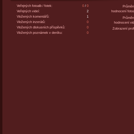
Veřejných fotoalb / fotek:
0
/
0
Průměr
Veřejných videí:
2
hodnocení fotoa
Vložených komentářů:
1
Průměr
Vložených inzerátů:
0
hodnocení vid
Vložených diskusních příspěvků:
0
Zobrazení profi
Vložených poznámek v deníku:
0