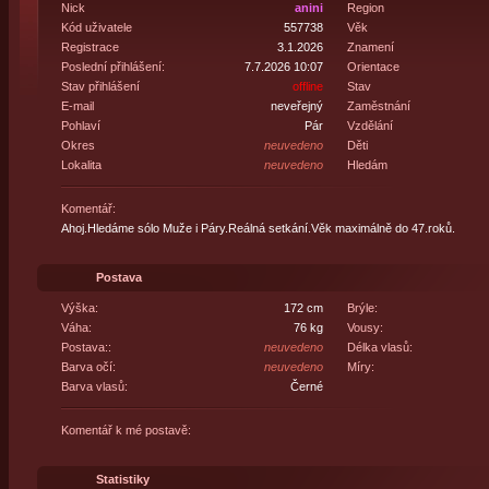
Nick
anini
Region
Kód uživatele
557738
Věk
Registrace
3.1.2026
Znamení
Poslední přihlášení:
7.7.2026 10:07
Orientace
Stav přihlášení
offline
Stav
E-mail
neveřejný
Zaměstnání
Pohlaví
Pár
Vzdělání
Okres
neuvedeno
Děti
Lokalita
neuvedeno
Hledám
Komentář:
Ahoj.Hledáme sólo Muže i Páry.Reálná setkání.Věk maximálně do 47.roků.
Postava
Výška:
172 cm
Brýle:
Váha:
76 kg
Vousy:
Postava::
neuvedeno
Délka vlasů:
Barva očí:
neuvedeno
Míry:
Barva vlasů:
Černé
Komentář k mé postavě:
Statistiky