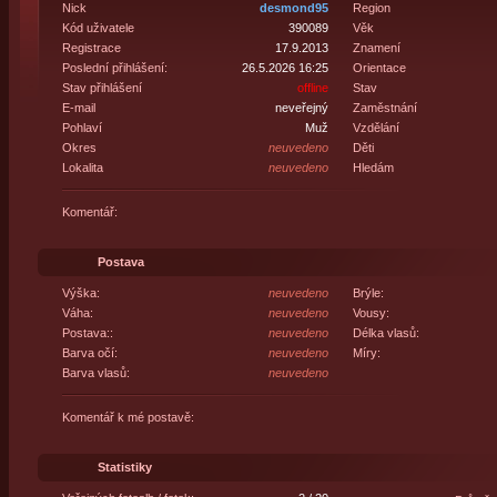
Nick
desmond95
Region
Kód uživatele
390089
Věk
Registrace
17.9.2013
Znamení
Poslední přihlášení:
26.5.2026 16:25
Orientace
Stav přihlášení
offline
Stav
E-mail
neveřejný
Zaměstnání
Pohlaví
Muž
Vzdělání
Okres
neuvedeno
Děti
Lokalita
neuvedeno
Hledám
Komentář:
Postava
Výška:
neuvedeno
Brýle:
Váha:
neuvedeno
Vousy:
Postava::
neuvedeno
Délka vlasů:
Barva očí:
neuvedeno
Míry:
Barva vlasů:
neuvedeno
Komentář k mé postavě:
Statistiky