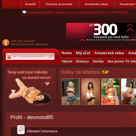
Amatéři
Erotická seznamka
Amatérská videa
Amatérské 
jjoseff: Najde se par, ktery nekdy přemýšlel o divákovi. Napiste
Jste zde poprvé?
Rychlý průvodce zákulisím
Home
Můj účet
Amaterská videa
Amat
Tabule
Diskuze
Deníky
Sex porno TV vid
Holky na telefonu
TiP
Profil - desmond95
Základní informace