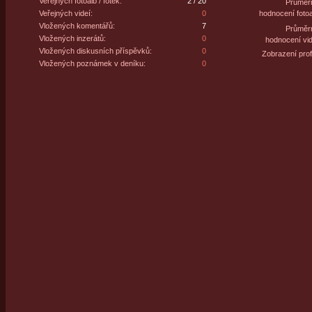
Veřejných fotoalb / fotek:
2 / 20
Průměr
Veřejných videí:
0
hodnocení fotoa
Vložených komentářů:
7
Průměr
Vložených inzerátů:
0
hodnocení vid
Vložených diskusních příspěvků:
0
Zobrazení profi
Vložených poznámek v deníku:
0