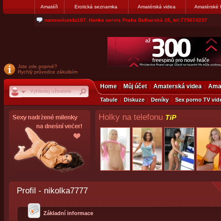
Amatéři
Erotická seznamka
Amatérská videa
Amatérské 
jjoseff: Najde se par, ktery nekdy přemýšlel o divákovi. Napiste
Jste zde poprvé?
Rychlý průvodce zákulisím
Home
Můj účet
Amaterská videa
Amat
Tabule
Diskuze
Deníky
Sex porno TV vid
Holky na telefonu
TiP
Profil - nikolka7777
Základní informace