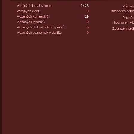
Veřejných fotoalb / fotek:
4 / 23
Průměr
Veřejných videí:
0
hodnocení fotoa
Vložených komentářů:
29
Průměr
Vložených inzerátů:
0
hodnocení vid
Vložených diskusních příspěvků:
0
Zobrazení profi
Vložených poznámek v deníku:
0