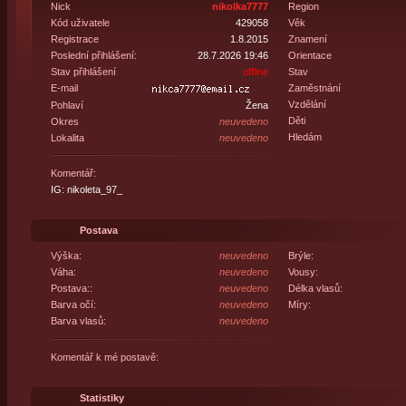
Nick
nikolka7777
Region
Kód uživatele
429058
Věk
Registrace
1.8.2015
Znamení
Poslední přihlášení:
28.7.2026 19:46
Orientace
Stav přihlášení
offline
Stav
E-mail
Zaměstnání
Vzdělání
Pohlaví
Žena
Děti
Okres
neuvedeno
Hledám
Lokalita
neuvedeno
Komentář:
IG: nikoleta_97_
Postava
Výška:
neuvedeno
Brýle:
Váha:
neuvedeno
Vousy:
Postava::
neuvedeno
Délka vlasů:
Barva očí:
neuvedeno
Míry:
Barva vlasů:
neuvedeno
Komentář k mé postavě:
Statistiky