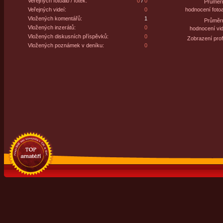
Veřejných fotoalb / fotek:
0
/
0
Průměr
Veřejných videí:
0
hodnocení fotoa
Vložených komentářů:
1
Průměr
Vložených inzerátů:
0
hodnocení vid
Vložených diskusních příspěvků:
0
Zobrazení profi
Vložených poznámek v deníku:
0