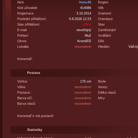
Nick
frenc45
Region
Kód uživatele
414086
Věk
Registrace
3.10.2014
Znamení
Poslední přihlášení:
5.8.2026 12:23
Orientace
Stav přihlášení
offline
Stav
E-mail
neveřejný
Zaměstnání
Pohlaví
Muž
Vzdělání
Okres
Kroměříž
Děti
Lokalita
neuvedeno
Hledám
Vážný 
Komentář:
Postava
Výška:
175 cm
Brýle:
Váha:
neuvedeno
Vousy:
Postava::
neuvedeno
Délka vlasů:
Barva očí:
neuvedeno
Míry:
Barva vlasů:
neuvedeno
Komentář k mé postavě:
Statistiky