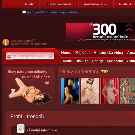
Amatéři
Erotická seznamka
Amatérská videa
Amatérské 
nanosekunda187: Hanka servis Praha Bulharská 10, tel:775674237
Jste zde poprvé?
Rychlý průvodce zákulisím
Home
Můj účet
Amaterská videa
Amat
Tabule
Diskuze
Deníky
Sex porno TV vid
Holky na telefonu
TiP
Profil - frenc45
Základní informace