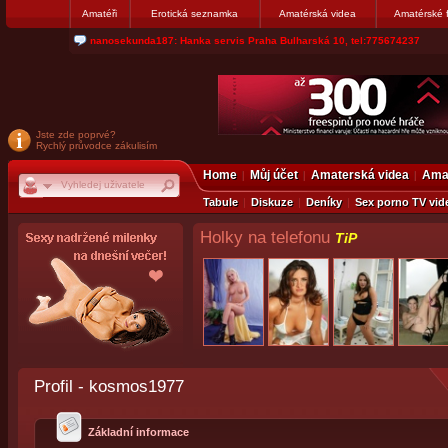
Amatéři
Erotická seznamka
Amatérská videa
Amatérské 
nanosekunda187: Hanka servis Praha Bulharská 10, tel:775674237
Jste zde poprvé?
Rychlý průvodce zákulisím
Home
Můj účet
Amaterská videa
Amat
Tabule
Diskuze
Deníky
Sex porno TV vid
Holky na telefonu
TiP
Profil - kosmos1977
Základní informace