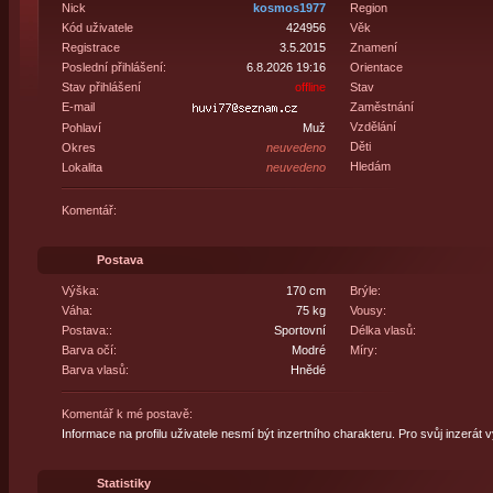
Nick
kosmos1977
Region
Kód uživatele
424956
Věk
Registrace
3.5.2015
Znamení
Poslední přihlášení:
6.8.2026 19:16
Orientace
Stav přihlášení
offline
Stav
E-mail
Zaměstnání
Vzdělání
Pohlaví
Muž
Děti
Okres
neuvedeno
Hledám
Lokalita
neuvedeno
Komentář:
Postava
Výška:
170 cm
Brýle:
Váha:
75 kg
Vousy:
Postava::
Sportovní
Délka vlasů:
Barva očí:
Modré
Míry:
Barva vlasů:
Hnědé
Komentář k mé postavě:
Informace na profilu uživatele nesmí být inzertního charakteru. Pro svůj inzerát 
Statistiky