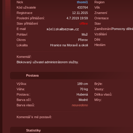
Nick
thomi1
Region
Kód uživatele
433764
Věk
Registrace
12.11.2015
Znamení
Poslední přihlášení:
4.7.2019 19:59
Orientace
Stav přihlášení
offline
Stav
E-mail
Zaměstnání
Pomocny dělni
Vzdělání
Pohlaví
Muž
Děti
Okres
Přerov
Hledám
Lokalita
Hranice na Moravě a okoli
Komentář:
Blokovaný uživatel administrátorem služby.
Postava
Výška:
189 cm
Brýle:
Váha:
70 kg
Vousy:
Postava::
Hubená
Délka vlasů:
Barva očí:
Modré
Míry:
Barva vlasů:
neuvedeno
Komentář k mé postavě:
Statistiky