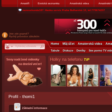
Amatéři
Erotická seznamka
Amatérská videa
Amatérské 
jjoseff: Najde se par, ktery nekdy přemýšlel o divákovi. Napiste
Jste zde poprvé?
Rychlý průvodce zákulisím
Home
Můj účet
Amaterská videa
Amat
Tabule
Diskuze
Deníky
Sex porno TV vid
Holky na telefonu
TiP
Profil - thomi1
Základní informace