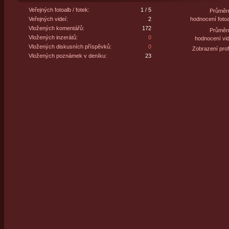
Veřejných fotoalb / fotek:
1 / 5
Průměr
Veřejných videí:
2
hodnocení fotoa
Vložených komentářů:
172
Průměr
Vložených inzerátů:
0
hodnocení vid
Vložených diskusních příspěvků:
0
Zobrazení profi
Vložených poznámek v deníku:
23