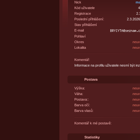
Nick
ma
Kód uživatele
4
Registrace
2.
Poslední přihlášení:
2.3.2026
Stav přihlášení
E-mail
Pohlaví
Okres
neuv
Lokalita
neuv
Komentář:
Informace na profilu uživatele nesmí být in
Postava
Výška:
neuv
Váha:
neuv
Postava::
neuv
Barva očí:
neuv
Barva vlasů:
neuv
Komentář k mé postavě:
Statistiky