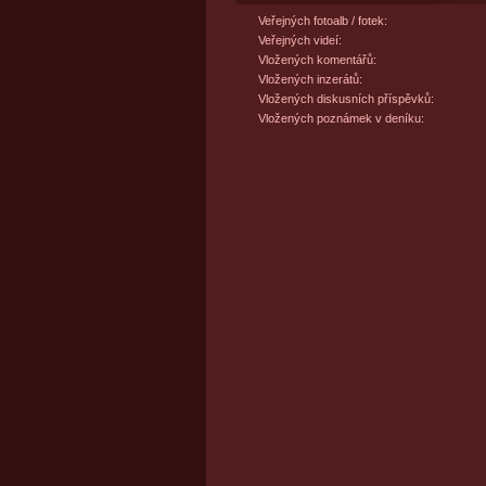
Veřejných fotoalb / fotek:
Veřejných videí:
Vložených komentářů:
Vložených inzerátů:
Vložených diskusních příspěvků:
Vložených poznámek v deníku: