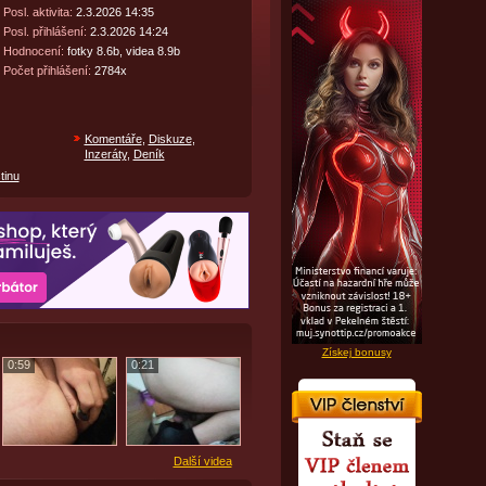
Posl. aktivita:
2.3.2026 14:35
Posl. přihlášení:
2.3.2026 14:24
Hodnocení:
fotky 8.6b, videa 8.9b
Počet přihlášení:
2784x
Komentáře
,
Diskuze
,
Inzeráty
,
Deník
tinu
Získej bonusy
0:59
0:21
Další videa