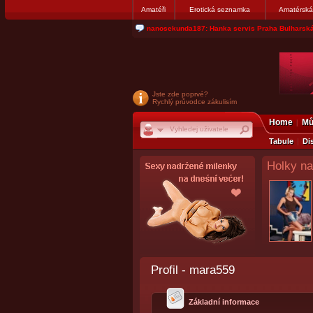
Amatéři
Erotická seznamka
Amatérská
jjoseff: Najde se par, ktery nekdy přemýšlel o di
Jste zde poprvé?
Rychlý průvodce zákulisím
Home
Mů
Tabule
Di
Holky na
Profil - mara559
Základní informace