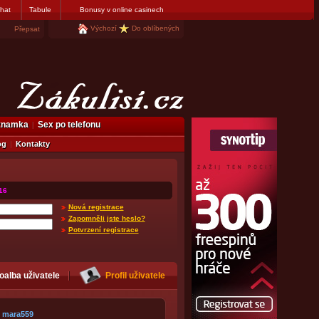
hat
Tabule
Bonusy v online casinech
Výchozí
Do oblíbených
Přepsat
eznamka
Sex po telefonu
og
Kontakty
16
Nová registrace
Zapomněli jste heslo?
Potvrzení registrace
oalba uživatele
Profil uživatele
mara559