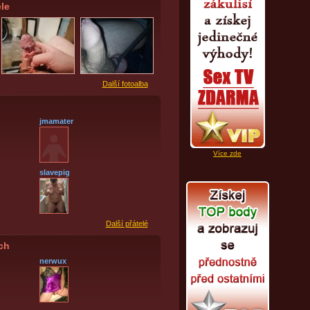
le
Další fotoalba
jmamater
Více zde
slavepig
Další přátelé
ích
nerwux