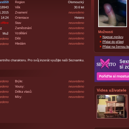
ra559
Region
Olomoucký
18943
Věk
30.6 let
1.2015
Znamení
neuvedeno
 14:24
Orientace
Hetero
offline
Stav
neuvedeno
Zaměstnání
neuvedeno
Možnosti
Vzdělání
neuvedeno
Muž
Napsat zprávu
Děti
neuvedeno
edeno
Přidat do přátel
Hledám
neuvedeno
edeno
Přidat na černou lis
zertního charakteru. Pro svůj inzerát využijte naši Seznamku.
edeno
Brýle:
neuvedeno
edeno
Vousy:
neuvedeno
Videa uživatele
edeno
Délka vlasů:
neuvedeno
edeno
Míry:
neuvedeno
1:05
edeno