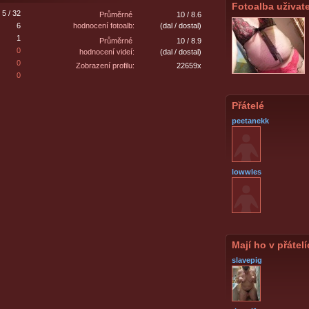
Fotoalba uživate
5 / 32
Průměrné
10 / 8.6
6
hodnocení fotoalb:
(dal / dostal)
1
Průměrné
10 / 8.9
0
hodnocení videí:
(dal / dostal)
0
Zobrazení profilu:
22659x
0
Přátelé
peetanekk
lowwles
Mají ho v přátel
slavepig