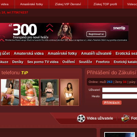
 videa
Amatérské fotky
Získej VIP členství
Získej TOP profil
Videoc
vákovi. Napiste
j účet
Amaterská videa
Amatérské fotky
Amatéři uživatelé
Erotická s
skuze
Deníky
Sex porno TV videa
Ověření
Soutěže
Freefoto
Erotický katal
 telefonu
Přihlášení do Zákulisí
TiP
Online: muži
263
| ženy
34
| páry
Uživatel:
Heslo:
Videa uživatele
Fot