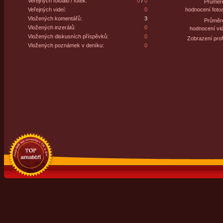
Veřejných fotoalb / fotek:
0
/
0
Průměr
Veřejných videí:
0
hodnocení fotoa
Vložených komentářů:
3
Průměr
Vložených inzerátů:
0
hodnocení vid
Vložených diskusních příspěvků:
0
Zobrazení profi
Vložených poznámek v deníku:
0