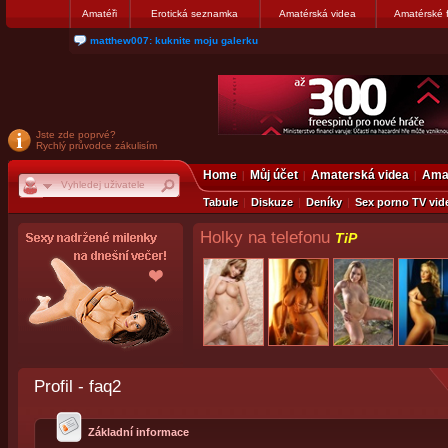
Amatéři
Erotická seznamka
Amatérská videa
Amatérské 
nanosekunda187: Hanka servis Praha Bulharská 10, tel:775674237
Jste zde poprvé?
Rychlý průvodce zákulisím
Home
Můj účet
Amaterská videa
Amat
Tabule
Diskuze
Deníky
Sex porno TV vid
Holky na telefonu
TiP
Profil - faq2
Základní informace