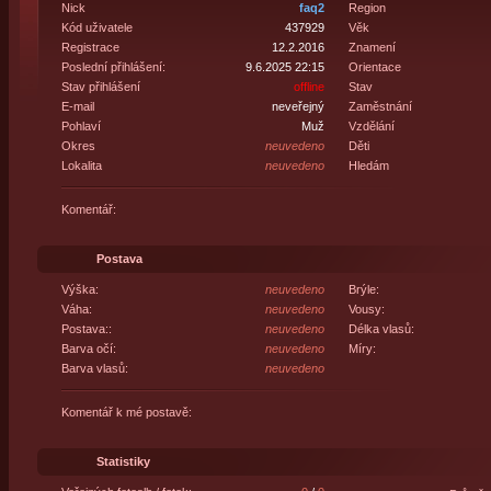
Nick
faq2
Region
Kód uživatele
437929
Věk
Registrace
12.2.2016
Znamení
Poslední přihlášení:
9.6.2025 22:15
Orientace
Stav přihlášení
offline
Stav
E-mail
neveřejný
Zaměstnání
Pohlaví
Muž
Vzdělání
Okres
neuvedeno
Děti
Lokalita
neuvedeno
Hledám
Komentář:
Postava
Výška:
neuvedeno
Brýle:
Váha:
neuvedeno
Vousy:
Postava::
neuvedeno
Délka vlasů:
Barva očí:
neuvedeno
Míry:
Barva vlasů:
neuvedeno
Komentář k mé postavě:
Statistiky