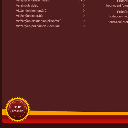
Veřejných fotoalb / fotek:
0
/
0
Průměr
Veřejných videí:
0
hodnocení fotoa
Vložených komentářů:
0
Průměr
Vložených inzerátů:
0
hodnocení vid
Vložených diskusních příspěvků:
0
Zobrazení profi
Vložených poznámek v deníku:
0