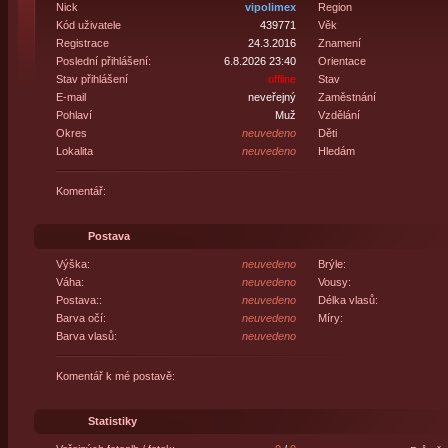
Nick
vipolimex
Region
Kód uživatele
439771
Věk
Registrace
24.3.2016
Znamení
Poslední přihlášení:
6.8.2026 23:40
Orientace
Stav přihlášení
offline
Stav
E-mail
neveřejný
Zaměstnání
Pohlaví
Muž
Vzdělání
Okres
neuvedeno
Děti
Lokalita
neuvedeno
Hledám
Komentář:
Postava
Výška:
neuvedeno
Brýle:
Váha:
neuvedeno
Vousy:
Postava::
neuvedeno
Délka vlasů:
Barva očí:
neuvedeno
Míry:
Barva vlasů:
neuvedeno
Komentář k mé postavě:
Statistiky