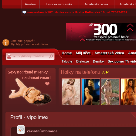
Amatéři
Erotická seznamka
Amatérská videa
Amatérské 
jjoseff: Najde se par, ktery nekdy přemýšlel o divákovi. Napiste
Jste zde poprvé?
Rychlý průvodce zákulisím
Home
Můj účet
Amaterská videa
Amat
Tabule
Diskuze
Deníky
Sex porno TV vid
Holky na telefonu
TiP
Profil - vipolimex
Základní informace