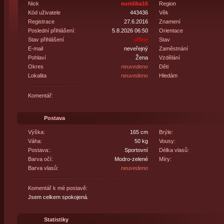
Nick
euridika16
Region
Kód uživatele
443436
Věk
Registrace
27.6.2016
Znamení
Poslední přihlášení:
5.8.2026 06:50
Orientace
Stav přihlášení
offline
Stav
E-mail
neveřejný
Zaměstnání
Pohlaví
Žena
Vzdělání
Okres
neuvedeno
Děti
Lokalita
neuvedeno
Hledám
Komentář:
Postava
Výška:
165 cm
Brýle:
Váha:
50 kg
Vousy:
Postava::
Sportovní
Délka vlasů:
Barva očí:
Modro-zelené
Míry:
Barva vlasů:
neuvedeno
Komentář k mé postavě:
Jsem celkem spokojená.
Statistiky