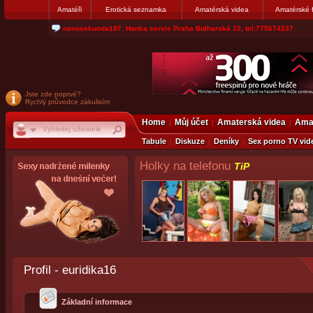
Amatéři
Erotická seznamka
Amatérská videa
Amatérské 
jjoseff: Najde se par, ktery nekdy přemýšlel o divákovi. Napiste
Jste zde poprvé?
Rychlý průvodce zákulisím
Home
Můj účet
Amaterská videa
Amat
Tabule
Diskuze
Deníky
Sex porno TV vid
Holky na telefonu
TiP
Profil - euridika16
Základní informace