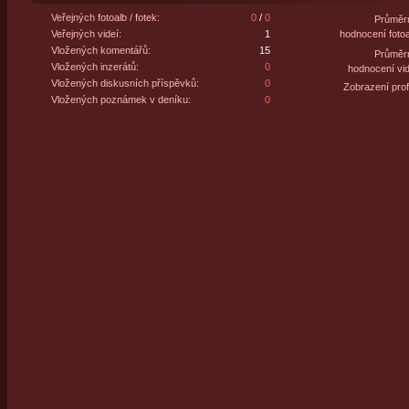
Veřejných fotoalb / fotek:
0
/
0
Průměr
Veřejných videí:
1
hodnocení fotoa
Vložených komentářů:
15
Průměr
Vložených inzerátů:
0
hodnocení vid
Vložených diskusních příspěvků:
0
Zobrazení profi
Vložených poznámek v deníku:
0