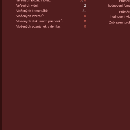
Veřejných fotoalb / fotek:
0
/
0
Průměr
Veřejných videí:
2
hodnocení fotoa
Vložených komentářů:
21
Průměr
Vložených inzerátů:
0
hodnocení vid
Vložených diskusních příspěvků:
0
Zobrazení profi
Vložených poznámek v deníku:
0