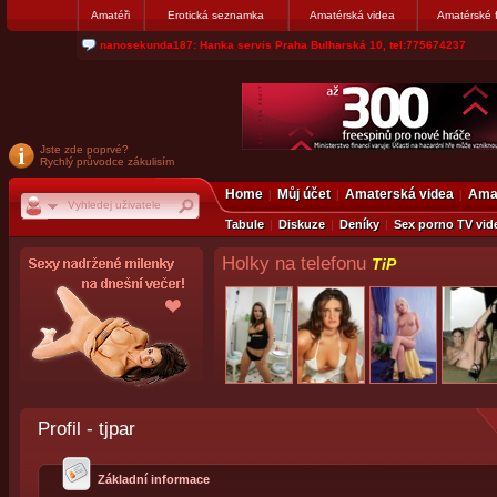
Amatéři
Erotická seznamka
Amatérská videa
Amatérské 
nanosekunda187: Hanka servis Praha Bulharská 10, tel:775674237
Jste zde poprvé?
Rychlý průvodce zákulisím
Home
Můj účet
Amaterská videa
Amat
Tabule
Diskuze
Deníky
Sex porno TV vid
Holky na telefonu
TiP
Profil - tjpar
Základní informace