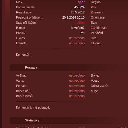
Nick
tjpar
Region
Kód uživatele
455724
Věk
Registrace
25.5.2017
Znamení
Poslední přihlášení:
20.9.2024 10:13
Orientace
Stav přihlášení
offline
Stav
E-mail
neveřejný
Zaměstnání
Pohlaví
Pár
Vzdělání
Okres
neuvedeno
Děti
Lokalita
neuvedeno
Hledám
Komentář:
Postava
Výška:
neuvedeno
Brýle:
Váha:
neuvedeno
Vousy:
Postava::
neuvedeno
Délka vlasů:
Barva očí:
neuvedeno
Míry:
Barva vlasů:
neuvedeno
Komentář k mé postavě:
Statistiky