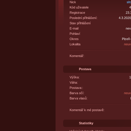
Nick
sh
Kód uživatele
4
Registrace
23.
Poslední přihlášení:
4.3.2020
Stav přihlášení
E-mail
nev
Pohlaví
Okres
Plzeň
Lokalita
neuv
Komentář:
Postava
Výška:
1
Váha:
Postava::
Barva očí:
neuv
Barva vlasů:
Komentář k mé postavě:
Statistiky