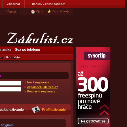
Videochat
Bonusy v online casinech
Výchozí
Do oblíbených
Přepsat
eznamka
Sex po telefonu
og
Kontakty
9
Nová registrace
Zapomněli jste heslo?
Potvrzení registrace
oalba uživatele
Profil uživatele
shyjimm