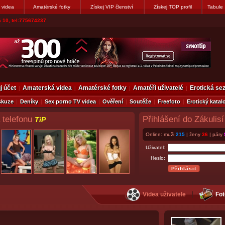
 videa
Amatérské fotky
Získej VIP členství
Získej TOP profil
Tabule
 10, tel:775674237
j účet
Amaterská videa
Amatérské fotky
Amatéři uživatelé
Erotická s
skuze
Deníky
Sex porno TV videa
Ověření
Soutěže
Freefoto
Erotický katal
 telefonu
Přihlášení do Zákulisí
TiP
Online: muži
215
| ženy
36
| páry
Uživatel:
Heslo:
Videa uživatele
Fot