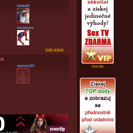
tvinka87
nicolasxxx
Další přátelé
ích
spartan123
Více zde