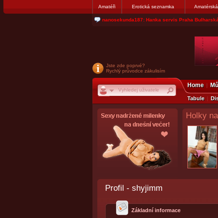
Amatéři
Erotická seznamka
Amatérská
nanosekunda187: Hanka servis Praha Bulharská
Jste zde poprvé?
Rychlý průvodce zákulisím
Home
Mů
Tabule
Di
Holky na
Profil - shyjimm
Základní informace