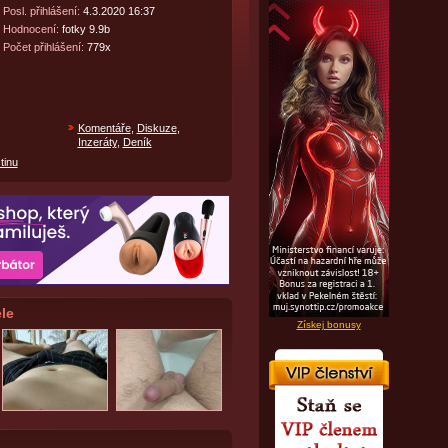
Posl. přihlášení:
4.3.2020 16:37
Hodnocení:
fotky 9.9b
Počet přihlášení:
779x
Komentáře
,
Diskuze
,
Inzeráty
,
Deník
tinu
le
Získej bonusy