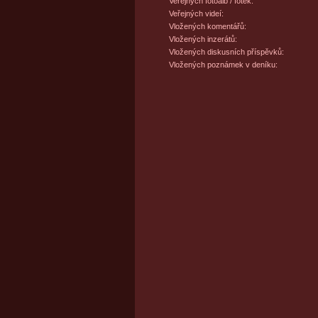
Veřejných fotoalb / fotek:
Veřejných videí:
Vložených komentářů:
Vložených inzerátů:
Vložených diskusních příspěvků:
Vložených poznámek v deníku: