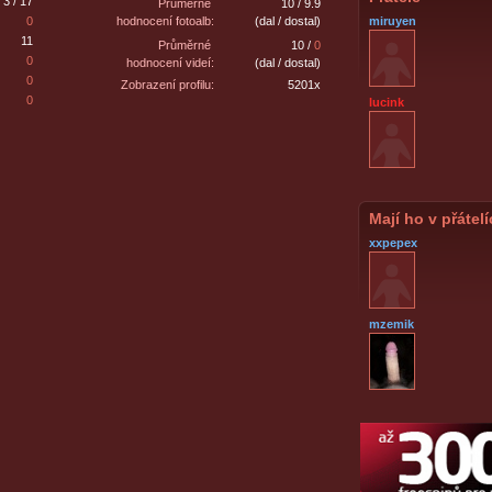
3 / 17
Průměrné
10 / 9.9
0
hodnocení fotoalb:
(dal / dostal)
miruyen
11
Průměrné
10 /
0
0
hodnocení videí:
(dal / dostal)
0
Zobrazení profilu:
5201x
0
lucink
Mají ho v přátel
xxpepex
mzemik