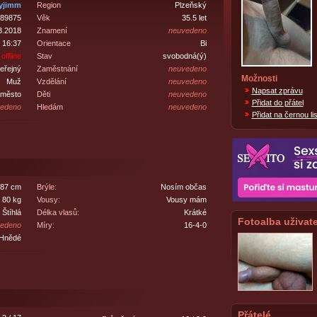
yjimm
Region
Plzeňský
89875
Věk
35.5 let
3.2018
Znamení
neuvedeno
 16:37
Orientace
Bi
offline
Stav
svobodná(ý)
eřejný
Zaměstnání
neuvedeno
Možnosti
Muž
Vzdělání
neuvedeno
Napsat zprávu
-město
Děti
neuvedeno
Přidat do přátel
edeno
Hledám
neuvedeno
Přidat na černou lis
87 cm
Brýle:
Nosím občas
80 kg
Vousy:
Vousy mám
Štíhlá
Délka vlasů:
Krátké
Fotoalba uživate
edeno
Míry:
16-4-0
Hnědé
Přátelé