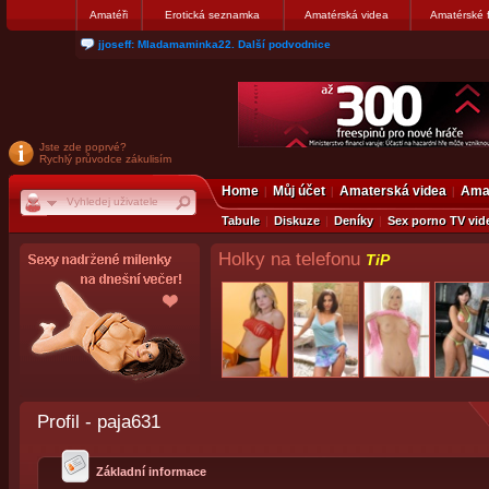
Amatéři
Erotická seznamka
Amatérská videa
Amatérské 
jjoseff: Mladamaminka22. Další podvodnice
Jste zde poprvé?
Rychlý průvodce zákulisím
Home
Můj účet
Amaterská videa
Amat
Tabule
Diskuze
Deníky
Sex porno TV vid
Holky na telefonu
TiP
Profil - paja631
Základní informace