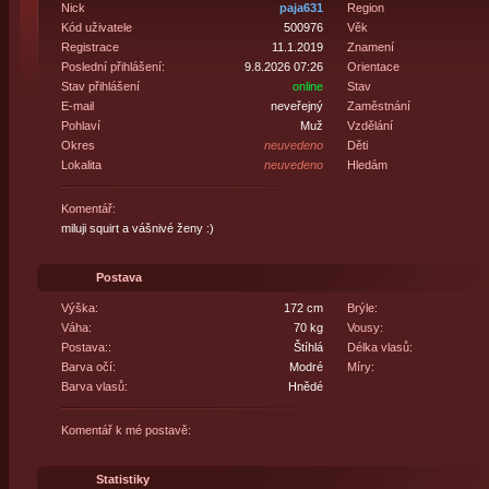
Nick
paja631
Region
Kód uživatele
500976
Věk
Registrace
11.1.2019
Znamení
Poslední přihlášení:
9.8.2026 07:26
Orientace
Stav přihlášení
online
Stav
E-mail
neveřejný
Zaměstnání
Pohlaví
Muž
Vzdělání
Okres
neuvedeno
Děti
Lokalita
neuvedeno
Hledám
Komentář:
miluji squirt a vášnivé ženy :)
Postava
Výška:
172 cm
Brýle:
Váha:
70 kg
Vousy:
Postava::
Štíhlá
Délka vlasů:
Barva očí:
Modré
Míry:
Barva vlasů:
Hnědé
Komentář k mé postavě:
Statistiky