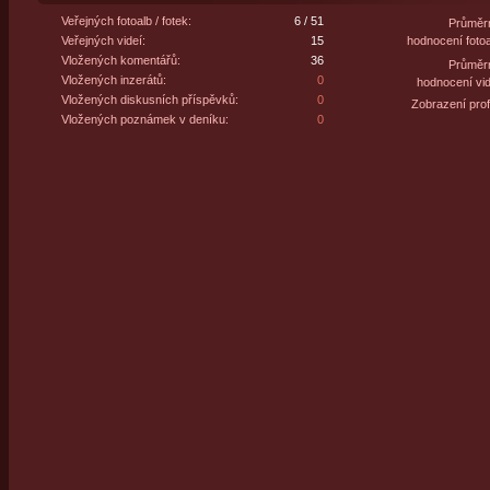
Veřejných fotoalb / fotek:
6 / 51
Průměr
Veřejných videí:
15
hodnocení fotoa
Vložených komentářů:
36
Průměr
Vložených inzerátů:
0
hodnocení vid
Vložených diskusních příspěvků:
0
Zobrazení profi
Vložených poznámek v deníku:
0