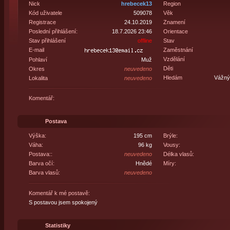
Nick
hrebecek13
Region
Kód uživatele
509078
Věk
Registrace
24.10.2019
Znamení
Poslední přihlášení:
18.7.2026 23:46
Orientace
Stav přihlášení
offline
Stav
E-mail
Zaměstnání
Vzdělání
Pohlaví
Muž
Děti
Okres
neuvedeno
Hledám
Vážný 
Lokalita
neuvedeno
Komentář:
Postava
Výška:
195 cm
Brýle:
Váha:
96 kg
Vousy:
Postava::
neuvedeno
Délka vlasů:
Barva očí:
Hnědé
Míry:
Barva vlasů:
neuvedeno
Komentář k mé postavě:
S postavou jsem spokojený
Statistiky