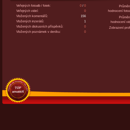
Veřejných fotoalb / fotek:
0
/
0
Průměr
Veřejných videí:
0
hodnocení fotoa
Vložených komentářů:
156
Průměr
Vložených inzerátů:
1
hodnocení vid
Vložených diskusních příspěvků:
0
Zobrazení profi
Vložených poznámek v deníku:
0