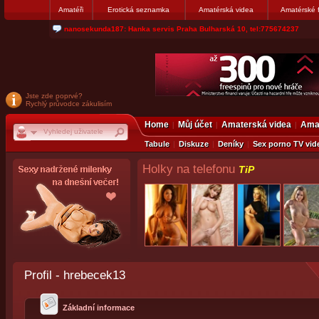
Amatéři
Erotická seznamka
Amatérská videa
Amatérské 
nanosekunda187: Hanka servis Praha Bulharská 10, tel:775674237
Jste zde poprvé?
Rychlý průvodce zákulisím
Home
Můj účet
Amaterská videa
Amat
Tabule
Diskuze
Deníky
Sex porno TV vid
Holky na telefonu
TiP
Profil - hrebecek13
Základní informace