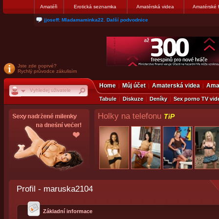
Amatéři
Erotická seznamka
Amatérská videa
Amatérské 
matthew007: kuknite moju galerku
Jste zde poprvé?
Rychlý průvodce zákulisím
Home
Můj účet
Amaterská videa
Amat
Tabule
Diskuze
Deníky
Sex porno TV vid
Holky na telefonu
TiP
Profil - maruska2104
Základní informace