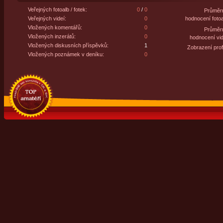
Veřejných fotoalb / fotek:
0
/
0
Průměr
Veřejných videí:
0
hodnocení fotoa
Vložených komentářů:
0
Průměr
Vložených inzerátů:
0
hodnocení vid
Vložených diskusních příspěvků:
1
Zobrazení profi
Vložených poznámek v deníku:
0