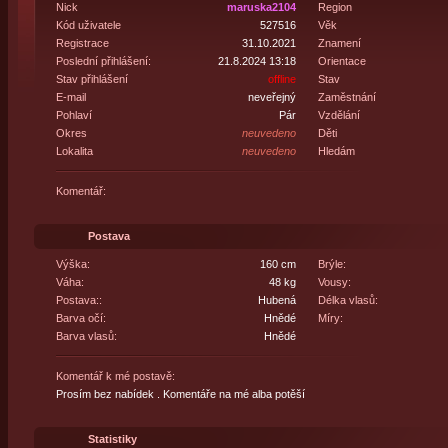
Nick
maruska2104
Region
Kód uživatele
527516
Věk
Registrace
31.10.2021
Znamení
Poslední přihlášení:
21.8.2024 13:18
Orientace
Stav přihlášení
offline
Stav
E-mail
neveřejný
Zaměstnání
Pohlaví
Pár
Vzdělání
Okres
neuvedeno
Děti
Lokalita
neuvedeno
Hledám
Komentář:
Postava
Výška:
160 cm
Brýle:
Váha:
48 kg
Vousy:
Postava::
Hubená
Délka vlasů:
Barva očí:
Hnědé
Míry:
Barva vlasů:
Hnědé
Komentář k mé postavě:
Prosím bez nabídek . Komentáře na mé alba potěší
Statistiky