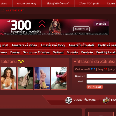
 videa
Amatérské fotky
Získej VIP členství
Získej TOP profil
Tabule
 10, tel:775674237
j účet
Amaterská videa
Amatérské fotky
Amatéři uživatelé
Erotická s
skuze
Deníky
Sex porno TV videa
Ověření
Soutěže
Freefoto
Erotický katal
 telefonu
Přihlášení do Zákulisí
TiP
Online: muži
219
| ženy
38
| páry
Uživatel:
Heslo:
Videa uživatele
Fot