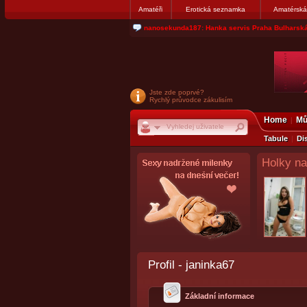
Amatéři
Erotická seznamka
Amatérská
nanosekunda187: Hanka servis Praha Bulharská
Jste zde poprvé?
Rychlý průvodce zákulisím
Home
Mů
Tabule
Di
Holky na
Profil - janinka67
Základní informace