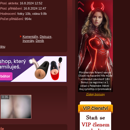
Posl. aktivita:
16.8.2024 12:52
Posl. přihlášení:
16.8.2024 12:47
Hodnocení:
fotky 10b, videa 9.8b
Počet přihlášení:
954x
Komentáře
,
Diskuze
,
Inzeráty
,
Deník
tinu
Získej bonusy
0:35
le