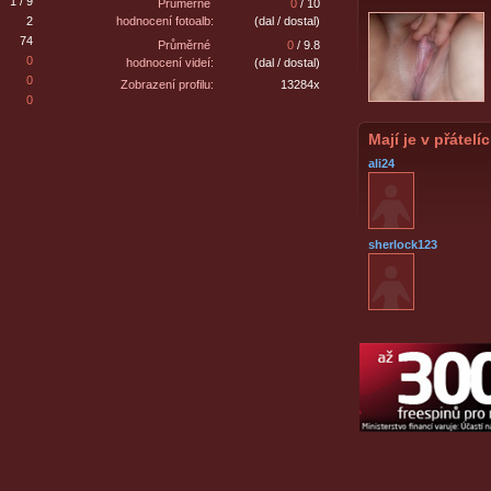
1 / 9
Průměrné
0
/ 10
2
hodnocení fotoalb:
(dal / dostal)
74
Průměrné
0
/ 9.8
0
hodnocení videí:
(dal / dostal)
0
Zobrazení profilu:
13284x
0
Mají je v přátelí
ali24
sherlock123