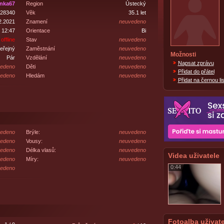
inka67
Region
Ústecký
28340
Věk
35.1 let
2.2021
Znamení
neuvedeno
 12:47
Orientace
Bi
offline
Stav
neuvedeno
eřejný
Zaměstnání
neuvedeno
Možnosti
Pár
Vzdělání
neuvedeno
Napsat zprávu
edeno
Děti
neuvedeno
Přidat do přátel
edeno
Hledám
neuvedeno
Přidat na černou lis
edeno
Brýle:
neuvedeno
edeno
Vousy:
neuvedeno
edeno
Délka vlasů:
neuvedeno
Videa uživatele
edeno
Míry:
neuvedeno
0:44
edeno
Fotoalba uživate