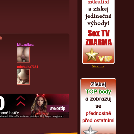
ch
kikcapikca
Více zde
michalka7331