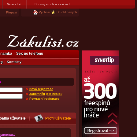
Videochat
Bonusy v online casinech
Výchozí
Do oblíbených
Přepsat
eznamka
Sex po telefonu
og
Kontakty
9
Nová registrace
Zapomněli jste heslo?
Potvrzení registrace
oalba uživatele
Profil uživatele
janinka67