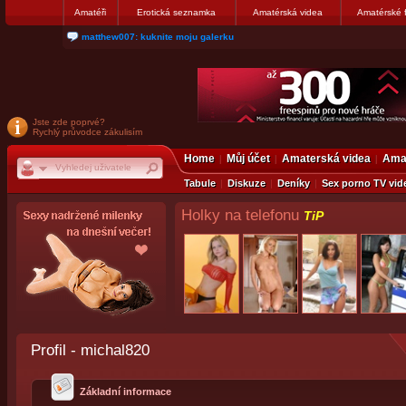
Amatéři
Erotická seznamka
Amatérská videa
Amatérské 
matthew007: kuknite moju galerku
Jste zde poprvé?
Rychlý průvodce zákulisím
Home
Můj účet
Amaterská videa
Amat
Tabule
Diskuze
Deníky
Sex porno TV vid
Holky na telefonu
TiP
Profil - michal820
Základní informace