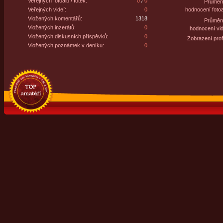
Veřejných fotoalb / fotek:
0
/
0
Průměr
Veřejných videí:
0
hodnocení fotoa
Vložených komentářů:
1318
Průměr
Vložených inzerátů:
0
hodnocení vid
Vložených diskusních příspěvků:
0
Zobrazení profi
Vložených poznámek v deníku:
0