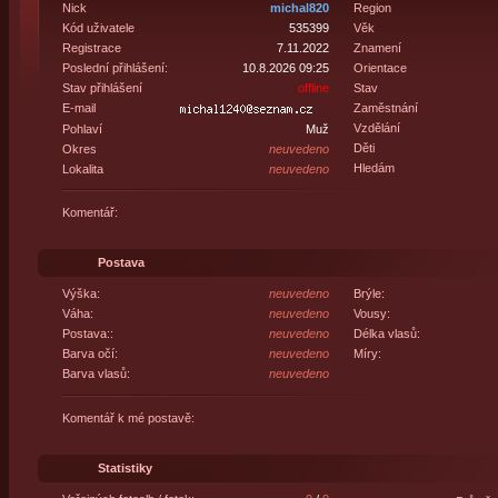
Nick
michal820
Region
Kód uživatele
535399
Věk
Registrace
7.11.2022
Znamení
Poslední přihlášení:
10.8.2026 09:25
Orientace
Stav přihlášení
offline
Stav
E-mail
Zaměstnání
Vzdělání
Pohlaví
Muž
Děti
Okres
neuvedeno
Hledám
Lokalita
neuvedeno
Komentář:
Postava
Výška:
neuvedeno
Brýle:
Váha:
neuvedeno
Vousy:
Postava::
neuvedeno
Délka vlasů:
Barva očí:
neuvedeno
Míry:
Barva vlasů:
neuvedeno
Komentář k mé postavě:
Statistiky