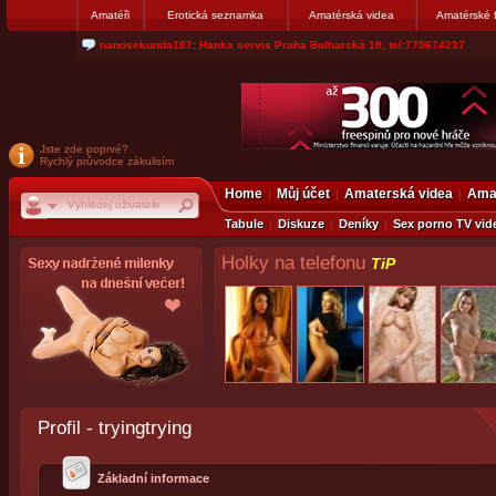
Amatéři
Erotická seznamka
Amatérská videa
Amatérské 
nanosekunda187: Hanka servis Praha Bulharská 10, tel:775674237
Jste zde poprvé?
Rychlý průvodce zákulisím
Home
Můj účet
Amaterská videa
Amat
Tabule
Diskuze
Deníky
Sex porno TV vid
Holky na telefonu
TiP
Profil - tryingtrying
Základní informace