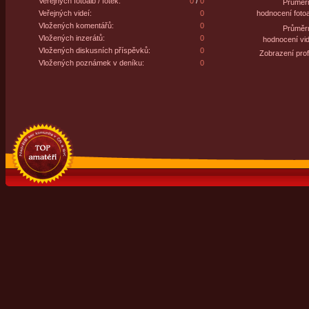
Veřejných fotoalb / fotek:
0
/
0
Průměr
Veřejných videí:
0
hodnocení fotoa
Vložených komentářů:
0
Průměr
Vložených inzerátů:
0
hodnocení vid
Vložených diskusních příspěvků:
0
Zobrazení profi
Vložených poznámek v deníku:
0