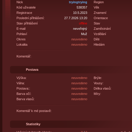
Nick
tryingtrying
Region
Kód uživatele
538357
Věk
Registrace
10.5.2023
Znamení
Poslední přihlášení:
27.7.2026 13:20
Orientace
Stav přihlášení
offline
Stav
E-mail
neveřejný
Zaměstnání
Pohlaví
Muž
Vzdělání
Okres
neuvedeno
Děti
Lokalita
neuvedeno
Hledám
Komentář:
Postava
Výška:
neuvedeno
Brýle:
Váha:
neuvedeno
Vousy:
Postava::
neuvedeno
Délka vlasů:
Barva očí:
neuvedeno
Míry:
Barva vlasů:
neuvedeno
Komentář k mé postavě:
Statistiky