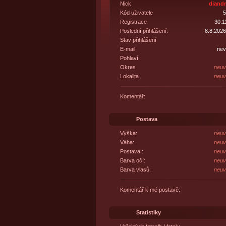
Nick
diand
Kód uživatele
5
Registrace
30.1
Poslední přihlášení:
8.8.2026
Stav přihlášení
E-mail
nev
Pohlaví
Okres
neuv
Lokalita
neuv
Komentář:
Postava
Výška:
neuv
Váha:
neuv
Postava::
neuv
Barva očí:
neuv
Barva vlasů:
neuv
Komentář k mé postavě:
Statistiky