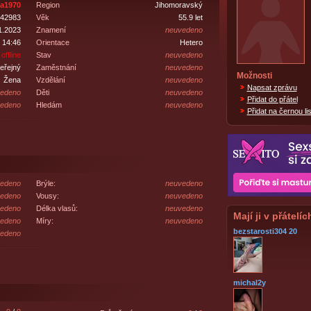
ra1970
Region
Jihomoravský
42983
Věk
55.9 let
1.2023
Znamení
neuvedeno
 14:46
Orientace
Hetero
offline
Stav
neuvedeno
eřejný
Zaměstnání
neuvedeno
Možnosti
Žena
Vzdělání
neuvedeno
Napsat zprávu
edeno
Děti
neuvedeno
Přidat do přátel
edeno
Hledám
neuvedeno
Přidat na černou lis
edeno
Brýle:
neuvedeno
edeno
Vousy:
neuvedeno
edeno
Délka vlasů:
neuvedeno
Mají ji v přátelíc
edeno
Míry:
neuvedeno
bezstarosti304 20
edeno
michal2y