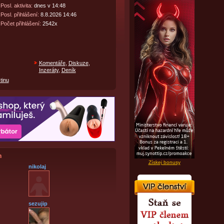
Posl. aktivita:
dnes v 14:48
Posl. přihlášení:
8.8.2026 14:46
Počet přihlášení:
2542x
Komentáře
,
Diskuze
,
Inzeráty
,
Deník
tinu
h
Získej bonusy
nikolaj
sezujip