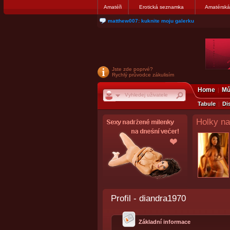
Amatéři
Erotická seznamka
Amatérská
matthew007: kuknite moju galerku
Jste zde poprvé?
Rychlý průvodce zákulisím
Home
Mů
Tabule
Di
Holky na
Profil - diandra1970
Základní informace