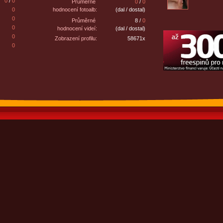
0
/
0
Průměrné
0
/
0
0
hodnocení fotoalb:
(dal / dostal)
0
Průměrné
8 /
0
0
hodnocení videí:
(dal / dostal)
0
Zobrazení profilu:
58671x
0