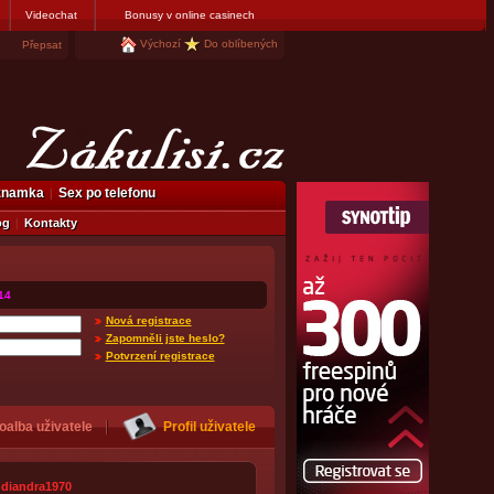
Videochat
Bonusy v online casinech
Výchozí
Do oblíbených
Přepsat
eznamka
Sex po telefonu
og
Kontakty
14
Nová registrace
Zapomněli jste heslo?
Potvrzení registrace
oalba uživatele
Profil uživatele
diandra1970