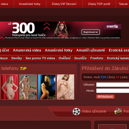
 videa
Amatérské fotky
Získej VIP členství
Získej TOP profil
Tabule
j účet
Amaterská videa
Amatérské fotky
Amatéři uživatelé
Erotická s
skuze
Deníky
Sex porno TV videa
Ověření
Soutěže
Freefoto
Erotický katal
 telefonu
Přihlášení do Zákulisí
TiP
Online: muži
216
| ženy
34
| páry
Uživatel:
Heslo:
Videa uživatele
Fot