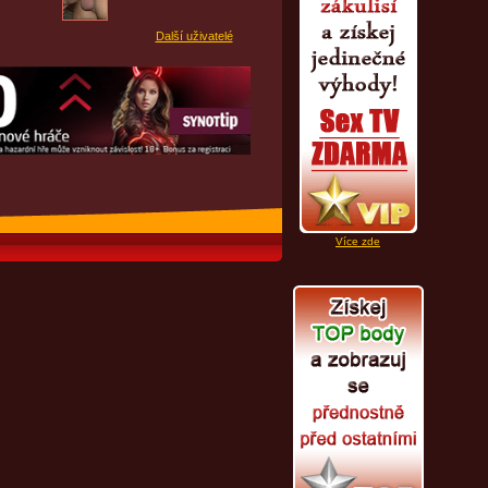
Další uživatelé
Více zde