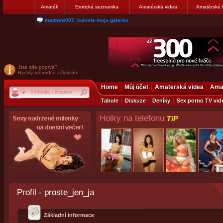
Amatéři
Erotická seznamka
Amatérská videa
Amatérské 
nanosekunda187: Hanka servis Praha Bulharská 10, tel:775674237
Jste zde poprvé?
Rychlý průvodce zákulisím
Home
Můj účet
Amaterská videa
Amat
Tabule
Diskuze
Deníky
Sex porno TV vid
Holky na telefonu
TiP
Profil - proste_jen_ja
Základní informace