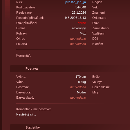
Nick
proste_jen_ja
Region
Kód uživatele
544840
Věk
Registrace
21.1.2024
Znamení
Poslední přihlášení:
9.8.2026 16:13
Orientace
Stav přihlášení
offline
Stav
E-mail
neveřejný
Zaměstnání
Pohlaví
Muž
Vzdělání
Okres
neuvedeno
Děti
Lokalita
neuvedeno
Hledám
Komentář:
Postava
Výška:
170 cm
Brýle:
Váha:
80 kg
Vousy:
Postava::
neuvedeno
Délka vlasů:
Barva očí:
Modré
Míry:
Barva vlasů:
neuvedeno
Komentář k mé postavě:
Nestěžuji si....
Statistiky