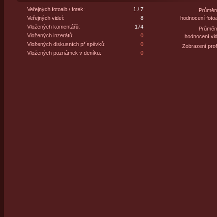
Veřejných fotoalb / fotek:
1 / 7
Průměr
Veřejných videí:
8
hodnocení fotoa
Vložených komentářů:
174
Průměr
Vložených inzerátů:
0
hodnocení vid
Vložených diskusních příspěvků:
0
Zobrazení profi
Vložených poznámek v deníku:
0