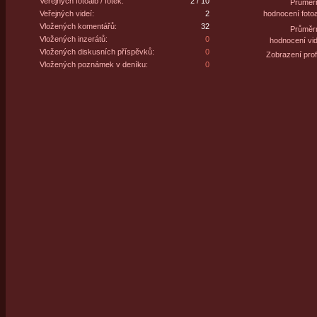
Veřejných fotoalb / fotek:
2 / 10
Průměr
Veřejných videí:
2
hodnocení fotoa
Vložených komentářů:
32
Průměr
Vložených inzerátů:
0
hodnocení vid
Vložených diskusních příspěvků:
0
Zobrazení profi
Vložených poznámek v deníku:
0