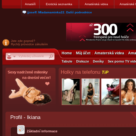
Amatéři
Erotická seznamka
Amatérská videa
Amatérské 
jjoseff: Mladamaminka22. Další podvodnice
Jste zde poprvé?
Rychlý průvodce zákulisím
Home
Můj účet
Amaterská videa
Amat
Tabule
Diskuze
Deníky
Sex porno TV vid
Holky na telefonu
TiP
Profil - lkiana
Základní informace