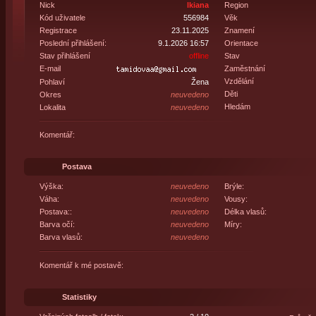
Nick
lkiana
Region
Kód uživatele
556984
Věk
Registrace
23.11.2025
Znamení
Poslední přihlášení:
9.1.2026 16:57
Orientace
Stav přihlášení
offline
Stav
E-mail
Zaměstnání
Vzdělání
Pohlaví
Žena
Děti
Okres
neuvedeno
Hledám
Lokalita
neuvedeno
Komentář:
Postava
Výška:
neuvedeno
Brýle:
Váha:
neuvedeno
Vousy:
Postava::
neuvedeno
Délka vlasů:
Barva očí:
neuvedeno
Míry:
Barva vlasů:
neuvedeno
Komentář k mé postavě:
Statistiky