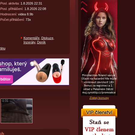
Posl. aktivita:
1.8.2026 22:31
Posl. přihlášení:
1.8.2026 22:08
Hodnocení:
videa 8.9b
Počet přihlášení:
73x
Komentáře
,
Diskuze
,
Inzeráty
,
Deník
tinu
Získej bonusy
0:31
ích