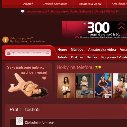
Amatéři
Erotická seznamka
Amatérská videa
Amatérské 
nanosekunda187: Hanka servis Praha Bulharská 10, tel:775674237
Jste zde poprvé?
Rychlý průvodce zákulisím
Home
Můj účet
Amaterská videa
Amat
Tabule
Diskuze
Deníky
Sex porno TV vid
Holky na telefonu
TiP
Profil - tosho5
Základní informace