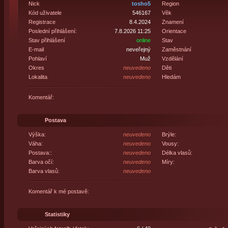
Nick
tosho5
Region
Kód uživatele
546167
Věk
Registrace
8.4.2024
Znamení
Poslední přihlášení:
7.8.2026 11:25
Orientace
Stav přihlášení
online
Stav
E-mail
neveřejný
Zaměstnání
Pohlaví
Muž
Vzdělání
Okres
neuvedeno
Děti
Lokalita
neuvedeno
Hledám
Komentář:
Postava
Výška:
neuvedeno
Brýle:
Váha:
neuvedeno
Vousy:
Postava::
neuvedeno
Délka vlasů:
Barva očí:
neuvedeno
Míry:
Barva vlasů:
neuvedeno
Komentář k mé postavě:
Statistiky