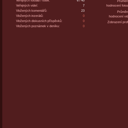
Veřejných fotoalb / fotek:
6 / 40
Průměr
Veřejných videí:
7
hodnocení fotoa
Vložených komentářů:
23
Průměr
Vložených inzerátů:
0
hodnocení vid
Vložených diskusních příspěvků:
0
Zobrazení profi
Vložených poznámek v deníku:
0