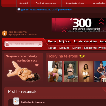
Amatéři
Erotická seznamka
Amatérská videa
Amatérské 
jjoseff: Mladamaminka22. Další podvodnice
Jste zde poprvé?
Rychlý průvodce zákulisím
Home
Můj účet
Amaterská videa
Amat
Tabule
Diskuze
Deníky
Sex porno TV vid
Holky na telefonu
TiP
Profil - rezumak
Základní informace