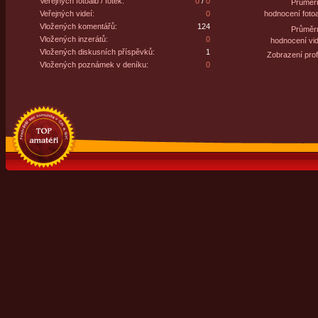
Veřejných fotoalb / fotek:
0
/
0
Průměr
Veřejných videí:
0
hodnocení fotoa
Vložených komentářů:
124
Průměr
Vložených inzerátů:
0
hodnocení vid
Vložených diskusních příspěvků:
1
Zobrazení profi
Vložených poznámek v deníku:
0