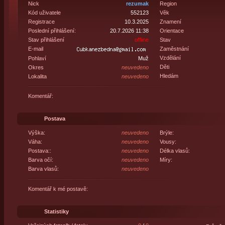
Nick
rezumak
Region
Kód uživatele
552123
Věk
Registrace
10.3.2025
Znamení
Poslední přihlášení:
20.7.2026 11:38
Orientace
Stav přihlášení
offline
Stav
E-mail
Zaměstnání
Vzdělání
Pohlaví
Muž
Děti
Okres
neuvedeno
Hledám
Lokalita
neuvedeno
Komentář:
Postava
Výška:
neuvedeno
Brýle:
Váha:
neuvedeno
Vousy:
Postava::
neuvedeno
Délka vlasů:
Barva očí:
neuvedeno
Míry:
Barva vlasů:
neuvedeno
Komentář k mé postavě:
Statistiky