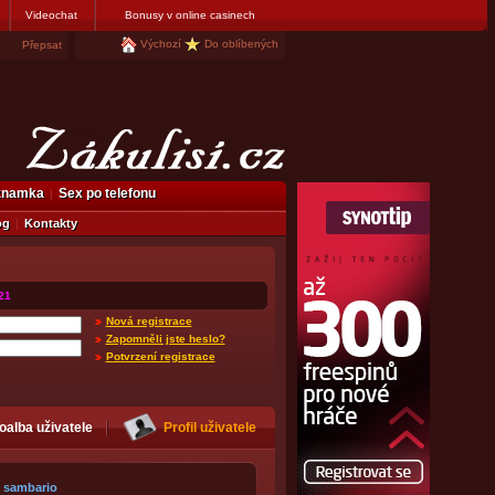
Videochat
Bonusy v online casinech
Výchozí
Do oblíbených
Přepsat
eznamka
Sex po telefonu
og
Kontakty
21
Nová registrace
Zapomněli jste heslo?
Potvrzení registrace
oalba uživatele
Profil uživatele
sambario