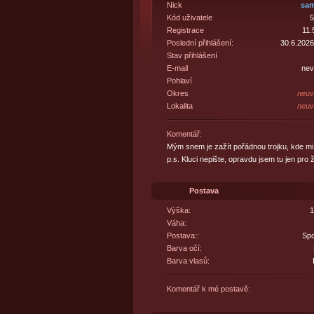
Nick
sam
Kód uživatele
5
Registrace
11.
Poslední přihlášení:
30.6.2026
Stav přihlášení
E-mail
nev
Pohlaví
Okres
neuv
Lokalita
neuv
Komentář:
Mým snem je zažít pořádnou trojku, kde mi 
p.s. Kluci nepište, opravdu jsem tu jen pro ž
Postava
Výška:
1
Váha:
Postava::
Spo
Barva očí:
Barva vlasů:
Komentář k mé postavě: