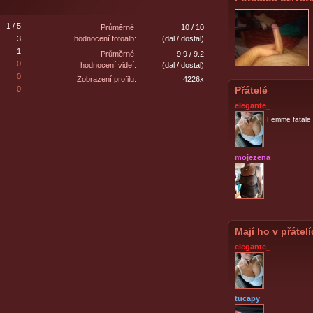
1 / 5
Průměrné
10 / 10
3
hodnocení fotoalb:
(dal / dostal)
1
Průměrné
9.9 / 9.2
0
hodnocení videí:
(dal / dostal)
0
Zobrazení profilu:
4226x
0
Přátelé
elegante_
Femme fatale
mojezena
Mají ho v přátel
elegante_
tucapy