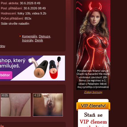
Posl. aktivita:
30.6.2026 8:49
Posl. přihlášení:
30.6.2026 08:49
Hodnocení:
fotky 10b, videa 9.2b
Počet přihlášení:
853x
Stále skvěle naladěn
Komentáře
,
Diskuze
,
Inzeráty
,
Deník
tinu
Získej bonusy
4:05
4:19
le