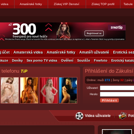
 videa
Amatérské fotky
Získej VIP členství
Získej TOP profil
Tabule
j účet
Amaterská videa
Amatérské fotky
Amatéři uživatelé
Erotická s
skuze
Deníky
Sex porno TV videa
Ověření
Soutěže
Freefoto
Erotický katal
 telefonu
Přihlášení do Zákulisí
TiP
Online: muži
273
| ženy
32
| páry
Uživatel:
Heslo:
Videa uživatele
Fot