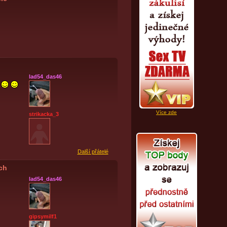
lad54_das46
Více zde
strikacka_3
Další přátelé
ích
lad54_das46
gipsymilf1