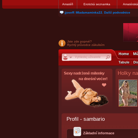
Amatéři
Erotická seznamka
Amatérská
jjoseff: Mladamaminka22. Další podvodnice
Jste zde poprvé?
Rychlý průvodce zákulisím
Home
Mů
Tabule
Di
Holky na
Profil - sambario
Základní informace