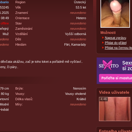
bario
Region
Ústecký
53245
Věk
53.5 let
5.2025
Znamení
neuvedeno
 08:49
Orientace
Hetero
offline
Stav
neuvedeno
eřejný
Zaměstnání
neuvedeno
Možnosti
Muž
Vzdělání
Vyšší odborná
Napsat zprávu
edeno
Děti
neuvedeno
Přidat do přátel
edeno
Hledám
Flirt, Kamarády
Přidat na černou lis
děvčata ukážou, zač je toho loket a pořádně mě vyšťaví..
eny, či páry..
79 cm
Brýle:
Nenosím
Videa uživatele
80 kg
Vousy:
Vousy oholené
rtovní
Délka vlasů:
Krátké
4:46
Modré
Míry:
neuvedeno
Hnědé
Fotoalba uživate