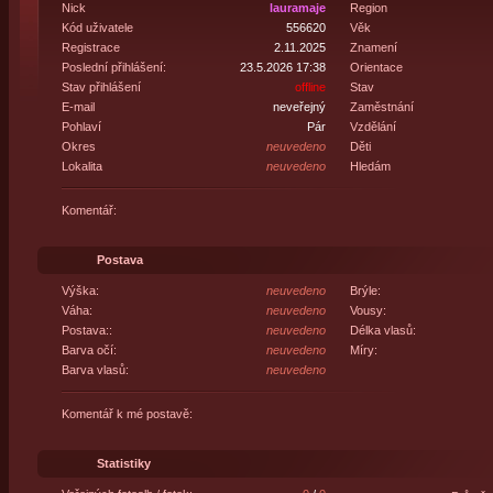
Nick
lauramaje
Region
Kód uživatele
556620
Věk
Registrace
2.11.2025
Znamení
Poslední přihlášení:
23.5.2026 17:38
Orientace
Stav přihlášení
offline
Stav
E-mail
neveřejný
Zaměstnání
Pohlaví
Pár
Vzdělání
Okres
neuvedeno
Děti
Lokalita
neuvedeno
Hledám
Komentář:
Postava
Výška:
neuvedeno
Brýle:
Váha:
neuvedeno
Vousy:
Postava::
neuvedeno
Délka vlasů:
Barva očí:
neuvedeno
Míry:
Barva vlasů:
neuvedeno
Komentář k mé postavě:
Statistiky