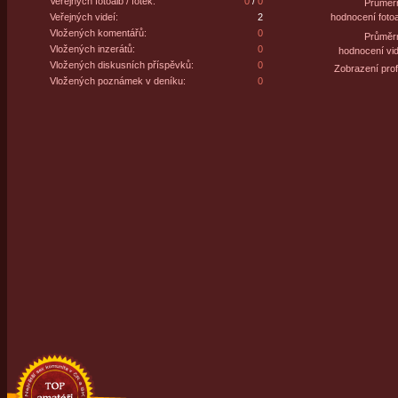
Veřejných fotoalb / fotek:
0
/
0
Průměr
Veřejných videí:
2
hodnocení fotoa
Vložených komentářů:
0
Průměr
Vložených inzerátů:
0
hodnocení vid
Vložených diskusních příspěvků:
0
Zobrazení profi
Vložených poznámek v deníku:
0