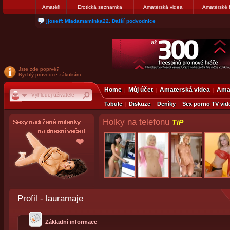
Amatéři
Erotická seznamka
Amatérská videa
Amatérské 
jjoseff: Mladamaminka22. Další podvodnice
Jste zde poprvé?
Rychlý průvodce zákulisím
Home
Můj účet
Amaterská videa
Amat
Tabule
Diskuze
Deníky
Sex porno TV vid
Holky na telefonu
TiP
Profil - lauramaje
Základní informace