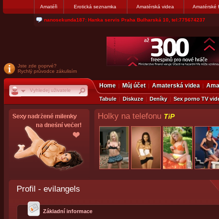
Amatéři
Erotická seznamka
Amatérská videa
Amatérské 
nanosekunda187: Hanka servis Praha Bulharská 10, tel:775674237
Jste zde poprvé?
Rychlý průvodce zákulisím
Home
Můj účet
Amaterská videa
Amat
Tabule
Diskuze
Deníky
Sex porno TV vid
Holky na telefonu
TiP
Profil - evilangels
Základní informace