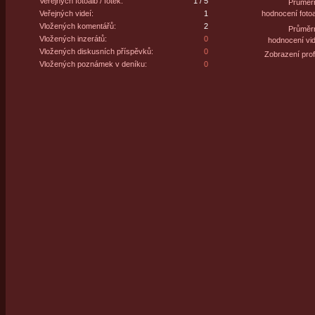
Veřejných fotoalb / fotek:
1 / 5
Průměr
Veřejných videí:
1
hodnocení fotoa
Vložených komentářů:
2
Průměr
Vložených inzerátů:
0
hodnocení vid
Vložených diskusních příspěvků:
0
Zobrazení profi
Vložených poznámek v deníku:
0