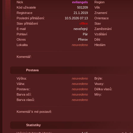
Nick
evilangels
Region
Kód uživatele
501209
Věk
Registrace
21.1.2019
Znamení
Poslední přihlášení:
10.5.2026 07:13
Orientace
Stav přihlášení
offline
Stav
E-mail
neveřejný
Zaměstnání
Pohlaví
Pár
Vzdělání
Okres
Přerov
Děti
Lokalita
neuvedeno
Hledám
Komentář:
Postava
Výška:
neuvedeno
Brýle:
Váha:
neuvedeno
Vousy:
Postava::
neuvedeno
Délka vlasů:
Barva očí:
neuvedeno
Míry:
Barva vlasů:
neuvedeno
Komentář k mé postavě:
Statistiky