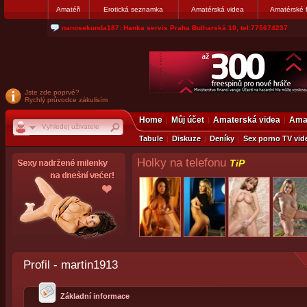
Amatéři
Erotická seznamka
Amatérská videa
Amatérské 
nanosekunda187: Hanka servis Praha Bulharská 10, tel:775674237
Jste zde poprvé?
Rychlý průvodce zákulisím
Home
Můj účet
Amaterská videa
Amat
Tabule
Diskuze
Deníky
Sex porno TV vid
Holky na telefonu
TiP
Profil - martin1913
Základní informace