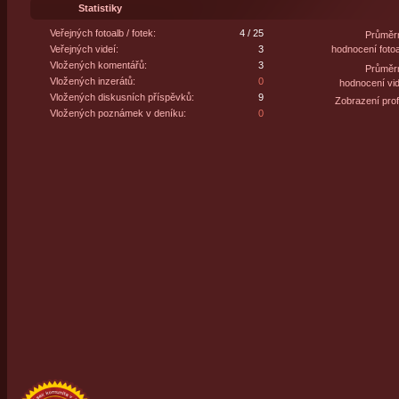
Statistiky
Veřejných fotoalb / fotek:
4 / 25
Průměr
Veřejných videí:
3
hodnocení fotoa
Vložených komentářů:
3
Průměr
Vložených inzerátů:
0
hodnocení vid
Vložených diskusních příspěvků:
9
Zobrazení profi
Vložených poznámek v deníku:
0