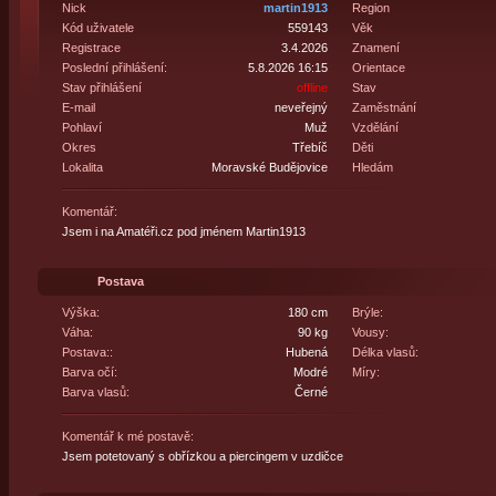
Nick
martin1913
Region
Kód uživatele
559143
Věk
Registrace
3.4.2026
Znamení
Poslední přihlášení:
5.8.2026 16:15
Orientace
Stav přihlášení
offline
Stav
E-mail
neveřejný
Zaměstnání
Pohlaví
Muž
Vzdělání
Okres
Třebíč
Děti
Lokalita
Moravské Budějovice
Hledám
Komentář:
Jsem i na Amatéři.cz pod jménem Martin1913
Postava
Výška:
180 cm
Brýle:
Váha:
90 kg
Vousy:
Postava::
Hubená
Délka vlasů:
Barva očí:
Modré
Míry:
Barva vlasů:
Černé
Komentář k mé postavě:
Jsem potetovaný s obřízkou a piercingem v uzdičce