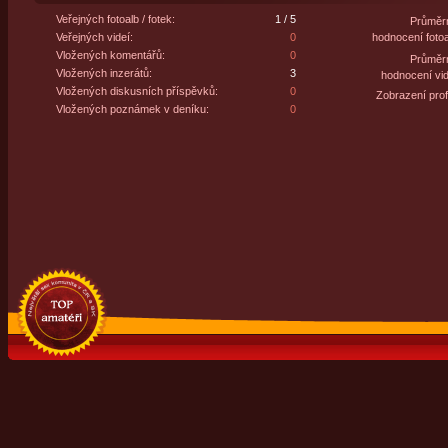
Veřejných fotoalb / fotek:
1 / 5
Průměr
Veřejných videí:
0
hodnocení fotoa
Vložených komentářů:
0
Průměr
Vložených inzerátů:
3
hodnocení vid
Vložených diskusních příspěvků:
0
Zobrazení profi
Vložených poznámek v deníku:
0