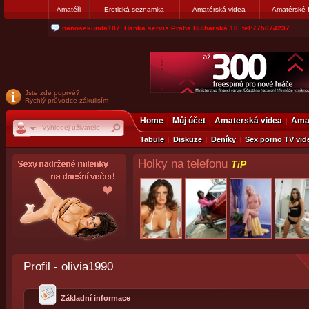
Amatéři
Erotická seznamka
Amatérská videa
Amatérské 
nanosekunda187: Hanka servis Praha Bulharská 10, tel:775674237
Jste zde poprvé?
Rychlý průvodce zákulisím
Home
Můj účet
Amaterská videa
Amat
Tabule
Diskuze
Deníky
Sex porno TV vid
Holky na telefonu
TiP
Profil - olivia1990
Základní informace