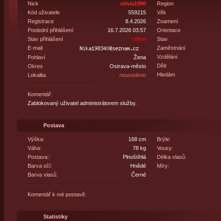
Nick
olivia1990
Region
Kód uživatele
559215
Věk
Registrace
8.4.2026
Znamení
Poslední přihlášení:
16.7.2026 03:57
Orientace
Stav přihlášení
offline
Stav
E-mail
Zaměstnání
Vzdělání
Pohlaví
Žena
Děti
Okres
Ostrava-město
Hledám
Lokalita
neuvedeno
Komentář:
Zablokovaný uživatel administrátorem služby.
Postava
Výška:
168 cm
Brýle:
Váha:
78 kg
Vousy:
Postava::
Plnoštíhlá
Délka vlasů:
Barva očí:
Hnědé
Míry:
Barva vlasů:
Černé
Komentář k mé postavě:
Statistiky