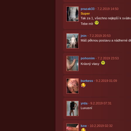
prazak33
- 7.2.2019 14:50
Super
Tak za 1, všechno nejlepší k svátku
Tebe mít
jnin
- 7.2.2019 20:53
Máš pěknou postavu a nádherné dlo
pohonim
- 7.2.2019 23:53
Krásný vlasy
burkess
- 9.2.2019 01:09
yrda
- 9.2.2019 07:31
Luxusní
kzw
- 10.2.2019 02:32