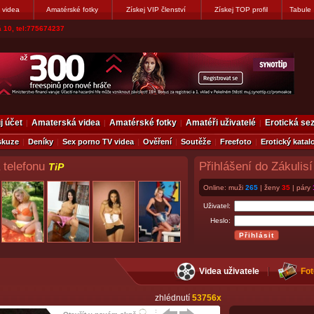
 videa
Amatérské fotky
Získej VIP členství
Získej TOP profil
Tabule
vákovi. Napiste
j účet
Amaterská videa
Amatérské fotky
Amatéři uživatelé
Erotická s
skuze
Deníky
Sex porno TV videa
Ověření
Soutěže
Freefoto
Erotický katal
 telefonu
Přihlášení do Zákulisí
TiP
Online: muži
265
| ženy
35
| páry
Uživatel:
Heslo:
Videa uživatele
Fot
zhlédnutí
53756x