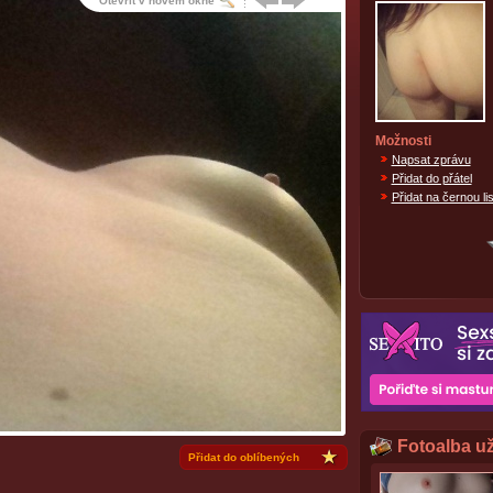
Otevřít v novém okně
Možnosti
Napsat zprávu
Přidat do přátel
Přidat na černou lis
Fotoalba už
Přidat do oblíbených