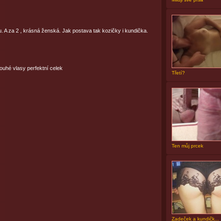
. A za 2 , krásná ženská. Jak postava tak kozičky i kundička.
uhé vlasy perfektní celek
Třetí?
Ten můj prcek
Zadeček a kundičk...