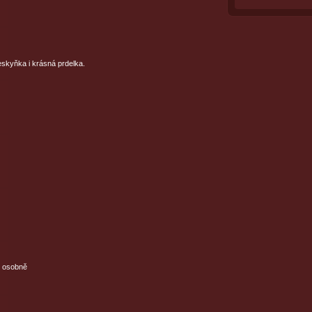
eskyňka i krásná prdelka.
m osobně