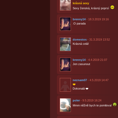
krásná sexy
Sexy ženská, krásný poprsí
brenny14
- 18.3.2019 19:16
:O parada
domestos
- 31.3.2019 13:52
Krásná celá!
brenny14
- 4.4.2019 21:07
Jen zasunout
neznam07
- 4.5.2019 14:47
❤️
Dokonalá ❤️
poler
- 9.5.2019 16:24
Mmm něžně bych te pomiloval