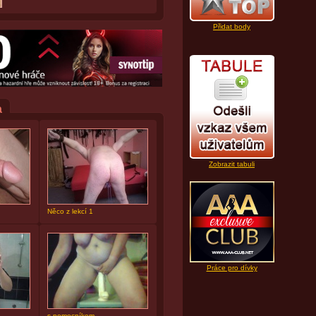
Přidat body
a
Zobrazit tabuli
Něco z lekcí 1
Práce pro dívky
s pomocníkem