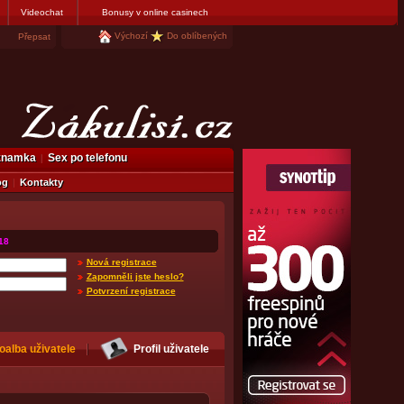
Videochat
Bonusy v online casinech
Výchozí
Do oblíbených
Přepsat
eznamka
Sex po telefonu
og
Kontakty
18
Nová registrace
Zapomněli jste heslo?
Potvrzení registrace
oalba uživatele
Profil uživatele