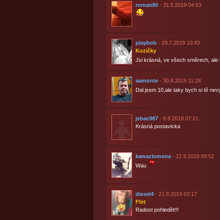
roman80
- 31.5.2019 04:53
playbob
- 29.7.2019 10:43
Kozičky
Jsi krásná, ve všech směrech, ale
aamonte
- 30.8.2019 11:28
Dal jsem 10,ale taky bych si tě nev
jebac987
- 9.9.2019 07:21
Krásná postavicka
kawazlomena
- 12.9.2019 09:52
Wau
diesel4
- 21.9.2019 03:17
Flirt
Radost pohledět!!!