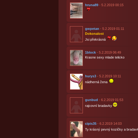
hruna89
- 5.2.2019 00:15
gwpetan
- 5.2.2019 01:11
Dokonalost
Jsi překrásná
1block
- 5.2.2019 06:49
Krasne sexy mlade telicko
hurys3
- 5.2.2019 10:11
nádherná žena
gunbud
- 6.2.2019 01:53
rajcovní bradavky
cipis35
- 6.2.2019 14:03
Ty krásný pevný kozičky a bradavk