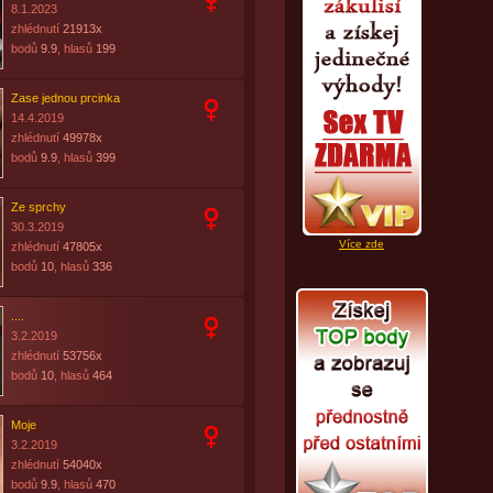
8.1.2023
zhlédnutí
21913x
bodů
9.9
, hlasů
199
Zase jednou prcinka
14.4.2019
zhlédnutí
49978x
bodů
9.9
, hlasů
399
Ze sprchy
30.3.2019
Více zde
zhlédnutí
47805x
bodů
10
, hlasů
336
....
3.2.2019
zhlédnutí
53756x
bodů
10
, hlasů
464
Moje
3.2.2019
zhlédnutí
54040x
bodů
9.9
, hlasů
470