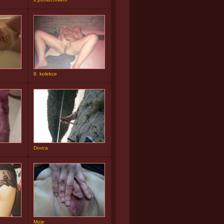
8. kolekce
Dovca
Moje