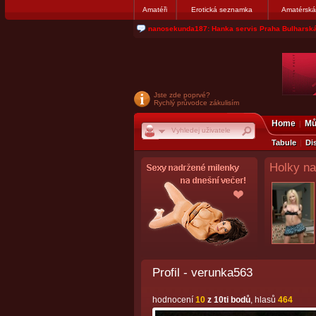
Amatéři
Erotická seznamka
Amatérská
jjoseff: Najde se par, ktery nekdy přemýšlel o di
Jste zde poprvé?
Rychlý průvodce zákulisím
Home
Mů
Tabule
Di
Holky na
Profil - verunka563
hodnocení
10
z 10ti bodů
, hlasů
464