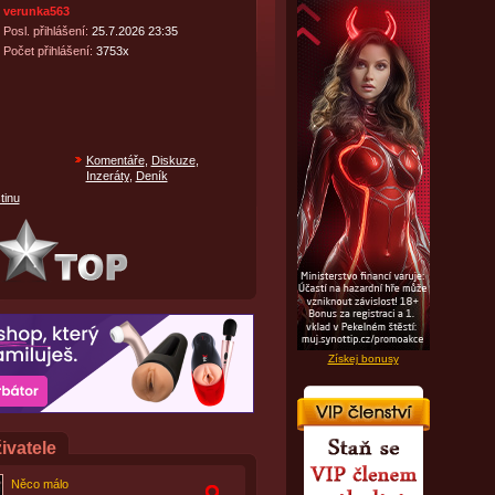
verunka563
Posl. přihlášení:
25.7.2026 23:35
Počet přihlášení:
3753x
Komentáře
,
Diskuze
,
Inzeráty
,
Deník
tinu
Získej bonusy
ivatele
Něco málo