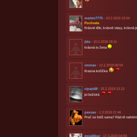
marlen7775
- 10.2.2019 15:04
Pochvala
Krásné tělo, krásné vlasy, krásná j
jida
- 10.2.2019 19:11
krásná to žena
xmmax
- 12.2.2019 00:04
Krasna kočička
cipajs88
- 25.2.2019 23:13
jsi božská
passau
- 1.3.2019 21:46
Proč se fotíš sama? Rád tě nafotí
excallibur
- 17.3.2019 04:59