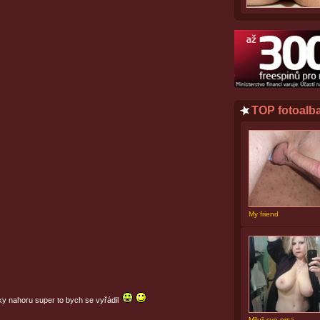
TOP fotoalb
My friend
y nahoru super to bych se vyřádil
Miluji sve prsa