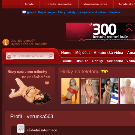
Amatéři
Erotická seznamka
Amatérská videa
Amatérské 
jjoseff: Najde se par, ktery nekdy přemýšlel o divákovi. Napiste
Jste zde poprvé?
Rychlý průvodce zákulisím
Home
Můj účet
Amaterská videa
Amat
Tabule
Diskuze
Deníky
Sex porno TV vid
Holky na telefonu
TiP
Profil - verunka563
Základní informace