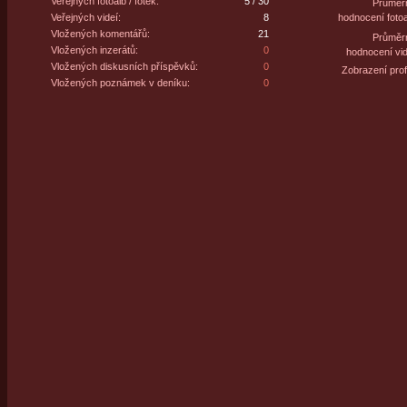
Veřejných fotoalb / fotek:
5 / 30
Průměr
Veřejných videí:
8
hodnocení fotoa
Vložených komentářů:
21
Průměr
Vložených inzerátů:
0
hodnocení vid
Vložených diskusních příspěvků:
0
Zobrazení profi
Vložených poznámek v deníku:
0