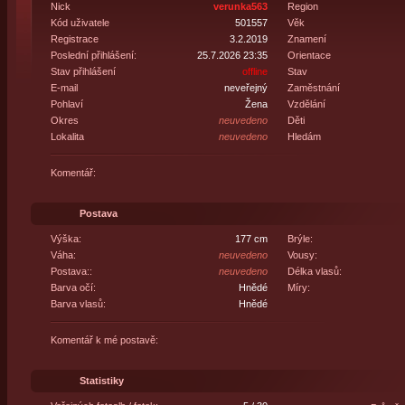
Nick
verunka563
Region
Kód uživatele
501557
Věk
Registrace
3.2.2019
Znamení
Poslední přihlášení:
25.7.2026 23:35
Orientace
Stav přihlášení
offline
Stav
E-mail
neveřejný
Zaměstnání
Pohlaví
Žena
Vzdělání
Okres
neuvedeno
Děti
Lokalita
neuvedeno
Hledám
Komentář:
Postava
Výška:
177 cm
Brýle:
Váha:
neuvedeno
Vousy:
Postava::
neuvedeno
Délka vlasů:
Barva očí:
Hnědé
Míry:
Barva vlasů:
Hnědé
Komentář k mé postavě:
Statistiky