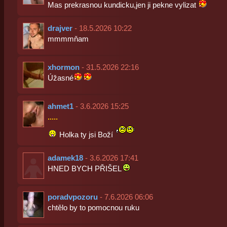
Mas prekrasnou kundicku,jen ji pekne vylizat
drajver
- 18.5.2026 10:22
mmmmňam
xhormon
- 31.5.2026 22:16
Úžasné
ahmet1
- 3.6.2026 15:25
.....
Holka ty jsi Boží
adamek18
- 3.6.2026 17:41
HNED BYCH PŘIŠEL
poradvpozoru
- 7.6.2026 06:06
chtělo by to pomocnou ruku