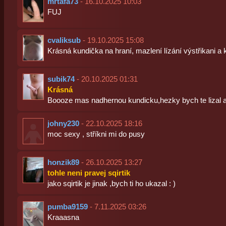
mrtafa73
- 16.10.2025 10:03
FUJ
cvaliksub
- 19.10.2025 15:08
Krásná kundička na hraní, mazlení lízání výstřikani a
subik74
- 20.10.2025 01:31
Krásná
Boooze mas nadhernou kundicku,hezky bych te lizal a 
johny230
- 22.10.2025 18:16
moc sexy , stříkni mi do pusy
honzik89
- 26.10.2025 13:27
tohle neni pravej sqirtik
jako sqirtik je jinak ,bych ti ho ukazal : )
pumba9159
- 7.11.2025 03:26
Kraaasna