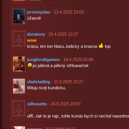
przemyslav
- 13.4.2025 23:03
úžasně
duratorq
- 15.4.2025 22:27
wow
krása, ten ton hlasu..lodicky a krasna
top
jungforallgames
- 18.4.2025 02:06
jsi pěkná a pěkný stříkaneček
vladvladbig
- 11.5.2025 22:27
Miluju tvoji kundicku,
silhouette
- 24.5.2025 20:57
.
ufff...tak to je rajc, tuhle kundu bych si nechal nasedno