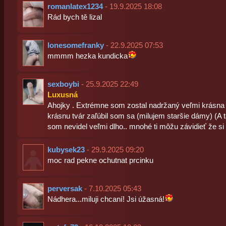
romanlatex1234
- 19.9.2025 18:08
Rád bych tě lizal
lonesomefranky
- 22.9.2025 07:53
mmmm hezka kundicka
sexboybi
- 25.9.2025 22:49
Luxusná
Ahojky . Extrémne som zostal nadržaný veľmi krásna
krásnu tvár zaľúbil som sa (milujem staršie dámy) (A 
som nevidel veľmi dlho.. mnohé ti môžu závidieť že si
kubysek23
- 29.9.2025 09:20
moc rad pekne ochutnat prcinku
perversak
- 7.10.2025 05:43
Nádhera...miluji chcaní! Jsi úžasná!