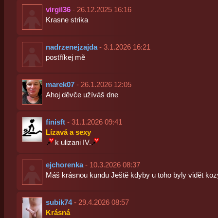
virgil36
- 26.12.2025 16:16
Krasne strika
nadrzenejzajda
- 3.1.2026 16:21
postříkej mě
marek07
- 26.1.2026 12:05
Ahoj děvče užíváš dne
finisft
- 31.1.2026 09:41
Lízavá a sexy
k ulizani IV.
ejchorenka
- 10.3.2026 08:37
Máš krásnou kundu Ještě kdyby u toho byly vidět koz
subik74
- 29.4.2026 08:57
Krásná