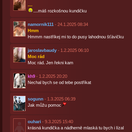
....
....máš rozkošnou kundičku
namornik111
- 24.1.2025 08:34
Hmm
Hmmm nastříkej mi to do pusy lahodnou šťávičku
jaroslavbaudy
- 1.2.2025 06:10
Moc rád
Moc rád. Jen řekni kam
kh9
- 1.2.2025 20:20
Nechal bych se od tebe postříkat
sogunn
- 1.3.2025 06:39
Jak můžu pomoc
ouhari
- 9.3.2025 15:40
krásná kundička a nádherně mlaská tu bych i lízal