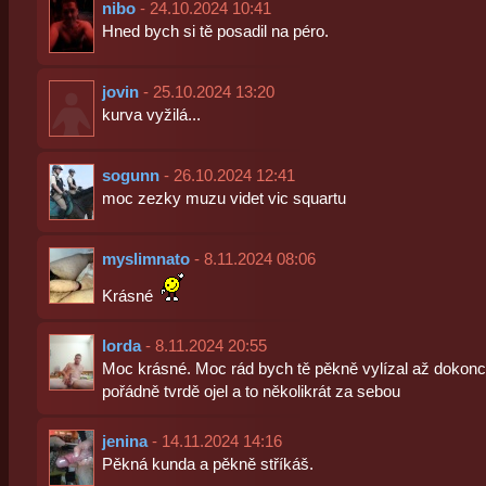
nibo
- 24.10.2024 10:41
Hned bych si tě posadil na péro.
jovin
- 25.10.2024 13:20
kurva vyžilá...
sogunn
- 26.10.2024 12:41
moc zezky muzu videt vic squartu
myslimnato
- 8.11.2024 08:06
Krásné
lorda
- 8.11.2024 20:55
Moc krásné. Moc rád bych tě pěkně vylízal až dokonc
pořádně tvrdě ojel a to několikrát za sebou
jenina
- 14.11.2024 14:16
Pěkná kunda a pěkně stříkáš.