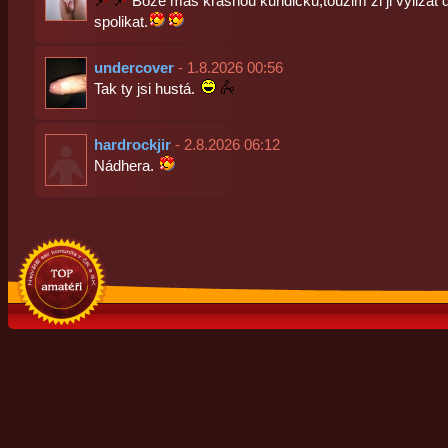
Boze mas krasnou kundicku,touzim zi ji vylizat 
spolikat.
undercover
- 1.8.2026 00:56
Tak ty jsi hustá.
hardrockjir
- 2.8.2026 06:12
Nádhera.