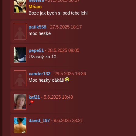
newera
- 27.5.2025 00:07
Mňam
Boze jak bych si pod tebe lehl
patik558
- 27.5.2025 18:17
moc hezké
pepe51
- 28.5.2025 08:05
Úžasný za 10
xander132
- 29.5.2025 16:36
Moc hezky cákáš
kaf21
- 5.6.2025 18:48
david_197
- 8.6.2025 23:21