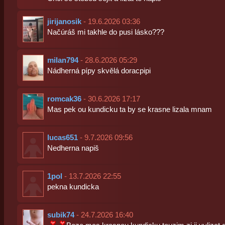
jirijanosik
- 19.6.2026 03:36
Načúráš mi takhle do pusi lásko???
milan794
- 28.6.2026 05:29
Nádherná pípy skvělá doracpipi
romcak36
- 30.6.2026 17:17
Mas pek ou kundicku ta by se krasne lizala mnam
lucas651
- 9.7.2026 09:56
Nedherna napiš
1pol
- 13.7.2026 22:55
pekna kundicka
subik74
- 24.7.2026 16:40