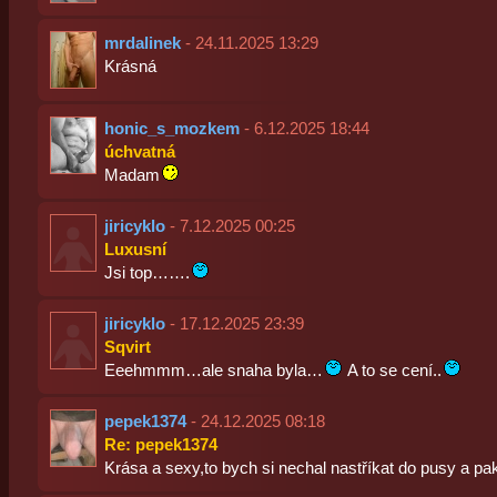
mrdalinek
- 24.11.2025 13:29
Krásná
honic_s_mozkem
- 6.12.2025 18:44
úchvatná
Madam
jiricyklo
- 7.12.2025 00:25
Luxusní
Jsi top…….
jiricyklo
- 17.12.2025 23:39
Sqvirt
Eeehmmm…ale snaha byla…
A to se cení..
pepek1374
- 24.12.2025 08:18
Re: pepek1374
Krása a sexy,to bych si nechal nastříkat do pusy a pak