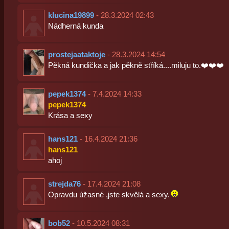
klucina19899
- 28.3.2024 02:43
Nádherná kunda
prostejaataktoje
- 28.3.2024 14:54
Pěkná kundička a jak pěkně stříká....miluju to.❤️❤️❤️
pepek1374
- 7.4.2024 14:33
pepek1374
Krása a sexy
hans121
- 16.4.2024 21:36
hans121
ahoj
strejda76
- 17.4.2024 21:08
Opravdu úžasné ,jste skvělá a sexy.
bob52
- 10.5.2024 08:31