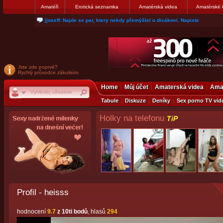
Amatéři
Erotická seznamka
Amatérská videa
Amatérské 
jjoseff: Najde se par, ktery nekdy přemýšlel o divákovi. Napiste
Jste zde poprvé?
Rychlý průvodce zákulisím
Home
Můj účet
Amaterská videa
Amat
Tabule
Diskuze
Deníky
Sex porno TV vid
Holky na telefonu
TiP
Profil - heisss
hodnocení
9.7
z 10ti bodů
, hlasů
294