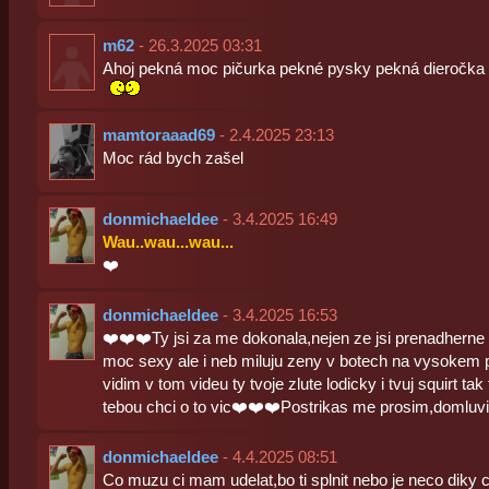
m62
- 26.3.2025 03:31
Ahoj pekná moc pičurka pekné pysky pekná dieročka 
mamtoraaad69
- 2.4.2025 23:13
Moc rád bych zašel
donmichaeldee
- 3.4.2025 16:49
Wau..wau...wau...
❤️‍
donmichaeldee
- 3.4.2025 16:53
❤️❤️❤️Ty jsi za me dokonala,nejen ze jsi prenadherne
moc sexy ale i neb miluju zeny v botech na vysokem 
vidim v tom videu ty tvoje zlute lodicky i tvuj squirt ta
tebou chci o to vic❤️❤️❤️Postrikas me prosim,domluv
donmichaeldee
- 4.4.2025 08:51
Co muzu ci mam udelat,bo ti splnit nebo je neco diky c