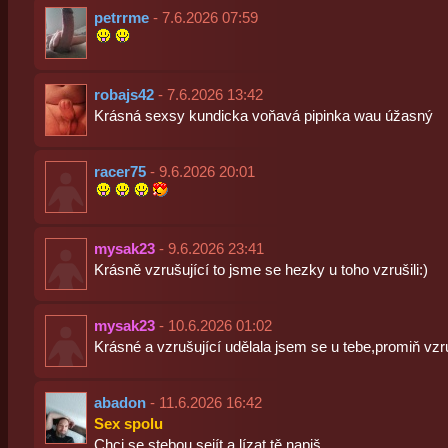
petrrme
- 7.6.2026 07:59
robajs42
- 7.6.2026 13:42
Krásná sexsy kundicka voňavá pipinka wau úžasný
racer75
- 9.6.2026 20:01
mysak23
- 9.6.2026 23:41
Krásně vzrušující to jsme se hezky u toho vzrušili:)
mysak23
- 10.6.2026 01:02
Krásné a vzrušující udělala jsem se u tebe,promiň vzr
abadon
- 11.6.2026 16:42
Sex spolu
Chci se stebou sejít a lízat tě napiš