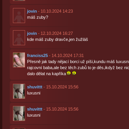
jovin
- 10.10.2024 14:23
máš zuby?
jovin
- 12.10.2024 16:27
kde máš zuby dravče,jen žužláš
franciss25
- 14.10.2024 17:31
Přesně jak tady nějací borci už píši,kundu máš luxusní
rajcovní baba,ale bez těch zubů to je děs,ikdyž bez ni
dalo dělat na kapříka
shuvittt
- 15.10.2024 15:56
luxusni
shuvittt
- 15.10.2024 15:56
luxusni