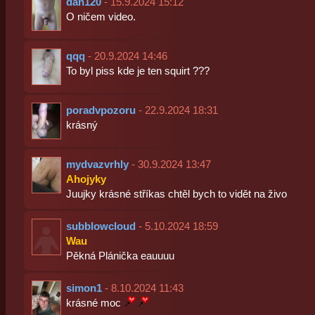
dan120
- 15.9.2024 15:12
O ničem video.
qqq
- 20.9.2024 14:46
To byl piss kde je ten squirt ???
poradvpozoru
- 22.9.2024 18:31
krásný
mydvazvrhly
- 30.9.2024 13:47
Ahojyky
Juujky krásné stříkas chtěl bych to vidět na živo
subblowcloud
- 5.10.2024 18:59
Wau
Pěkná Plánička eauuuu
simon1
- 8.10.2024 11:43
krásné moc