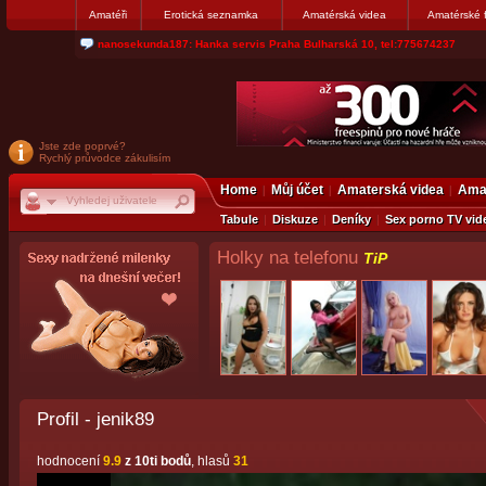
Amatéři
Erotická seznamka
Amatérská videa
Amatérské 
jjoseff: Najde se par, ktery nekdy přemýšlel o divákovi. Napiste
Jste zde poprvé?
Rychlý průvodce zákulisím
Home
Můj účet
Amaterská videa
Amat
Tabule
Diskuze
Deníky
Sex porno TV vid
Holky na telefonu
TiP
Profil - jenik89
hodnocení
9.9
z 10ti bodů
, hlasů
31