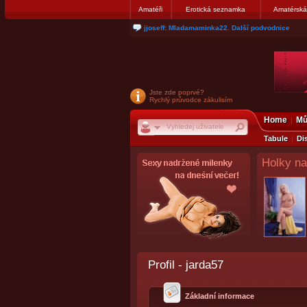
Amatéři
Erotická seznamka
Amatérská
jjoseff: Mladamaminka22. Další podvodnice
Jste zde poprvé?
Rychlý průvodce zákulisím
Home
Mů
Tabule
Di
Holky na
Profil - jarda57
Základní informace