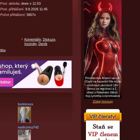
Posl. aktivita:
dnes v 11:53
Posl. přihlášení:
9.8.2026 11:45
Počet přihlášení:
5807x
Komentáře
,
Diskuze
,
Inzeráty
,
Deník
tinu
Získej bonusy
bobinxxx
nadrzeny742