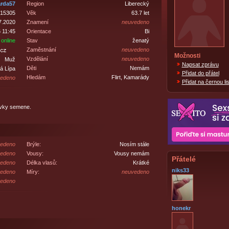
arda57
Region
Liberecký
15305
Věk
63.7 let
7.2020
Znamení
neuvedeno
 11:45
Orientace
Bi
online
Stav
ženatý
Zaměstnání
neuvedeno
Možnosti
Vzdělání
neuvedeno
Muž
Napsat zprávu
Děti
Nemám
á Lípa
Přidat do přátel
Hledám
Flirt, Kamarády
edeno
Přidat na černou lis
dávky semene.
edeno
Brýle:
Nosím stále
edeno
Vousy:
Vousy nemám
Přátelé
edeno
Délka vlasů:
Krátké
niks33
edeno
Míry:
neuvedeno
edeno
honekr