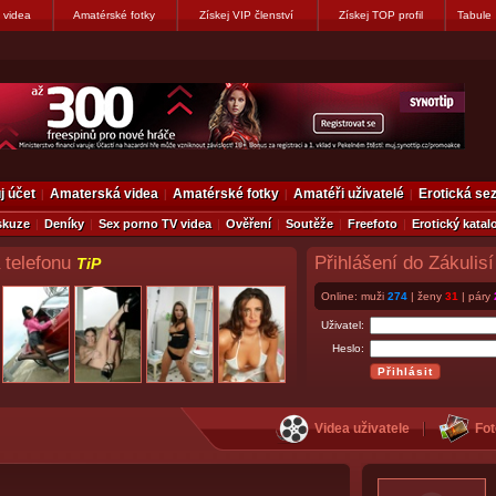
 videa
Amatérské fotky
Získej VIP členství
Získej TOP profil
Tabule
j účet
Amaterská videa
Amatérské fotky
Amatéři uživatelé
Erotická s
skuze
Deníky
Sex porno TV videa
Ověření
Soutěže
Freefoto
Erotický katal
 telefonu
Přihlášení do Zákulisí
TiP
Online: muži
274
| ženy
31
| páry
Uživatel:
Heslo:
Videa uživatele
Fot