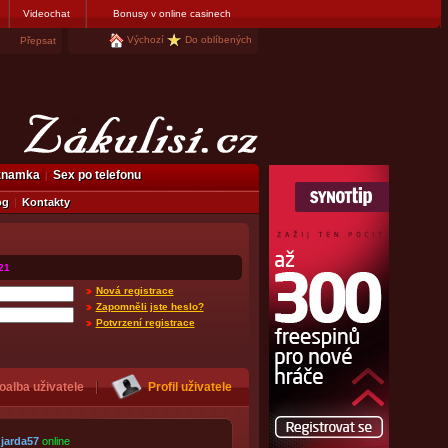
Videochat
Bonusy v online casinech
Výchozí
Do oblíbených
Přepsat
eznamka
Sex po telefonu
og
Kontakty
21
Nová registrace
Zapomněli jste heslo?
Potvrzení registrace
oalba uživatele
Profil uživatele
jarda57
online