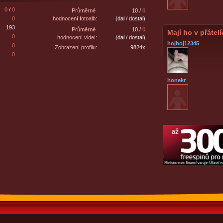
0
/
0
Průměrné
10 /
0
0
hodnocení fotoalb:
(dal / dostal)
193
Průměrné
10 /
0
Mají ho v přátel
0
hodnocení videí:
(dal / dostal)
hojhoj12345
0
Zobrazení profilu:
9824x
0
honekr