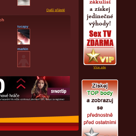
Další přátelé
ích
tucapy
markin
Více zde