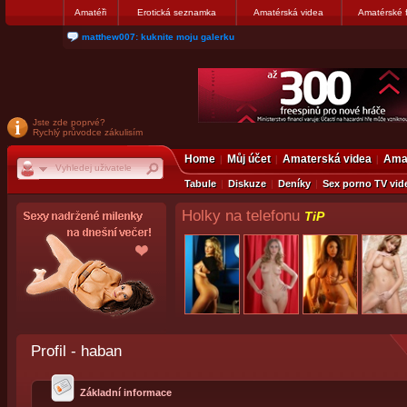
Amatéři
Erotická seznamka
Amatérská videa
Amatérské 
nanosekunda187: Hanka servis Praha Bulharská 10, tel:775674237
Jste zde poprvé?
Rychlý průvodce zákulisím
Home
Můj účet
Amaterská videa
Amat
Tabule
Diskuze
Deníky
Sex porno TV vid
Holky na telefonu
TiP
Profil - haban
Základní informace