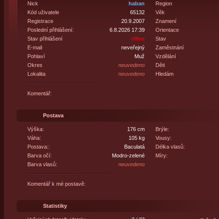
Nick
haban
Region
Kód uživatele
65132
Věk
Registrace
20.9.2007
Znamení
Poslední přihlášení:
6.8.2026 17:39
Orientace
Stav přihlášení
offline
Stav
E-mail
neveřejný
Zaměstnání
Pohlaví
Muž
Vzdělání
Okres
neuvedeno
Děti
Lokalita
neuvedeno
Hledám
Komentář:
Postava
Výška:
176 cm
Brýle:
Váha:
105 kg
Vousy:
Postava::
Baculatá
Délka vlasů:
Barva očí:
Modro-zelené
Míry:
Barva vlasů:
neuvedeno
Komentář k mé postavě:
Statistiky