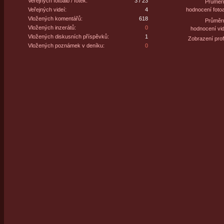
Veřejných fotoalb / fotek:
3 / 23
Průměr
Veřejných videí:
4
hodnocení fotoa
Vložených komentářů:
618
Průměr
Vložených inzerátů:
0
hodnocení vid
Vložených diskusních příspěvků:
1
Zobrazení profi
Vložených poznámek v deníku:
0