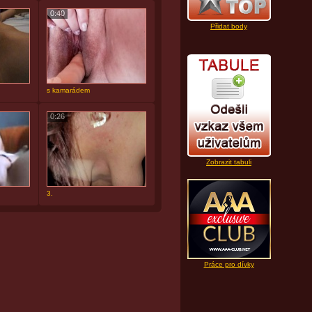
0:40
Přidat body
s kamarádem
0:26
Zobrazit tabuli
3.
Práce pro dívky