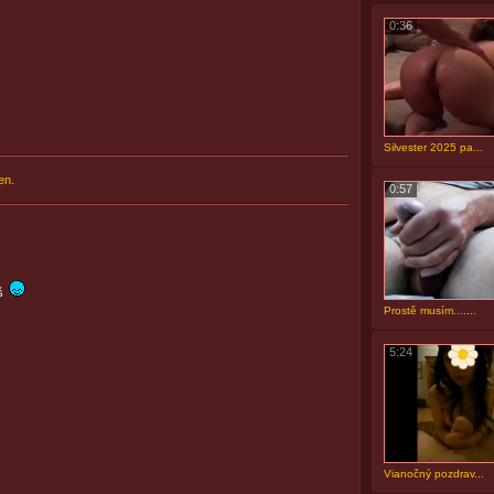
0:36
Silvester 2025 pa...
en.
0:57
áš
Prostě musím.......
5:24
Vianočný pozdrav...