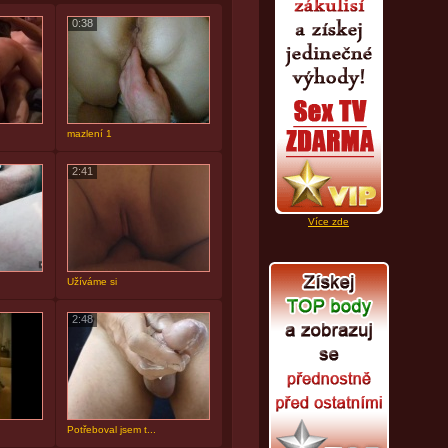
0:38
mazlení 1
2:41
Více zde
Užíváme si
2:48
Potřeboval jsem t...