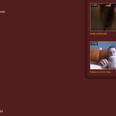
0:40
rej!
moje jeskynka
3:00
Ktera si chce hra...
běd