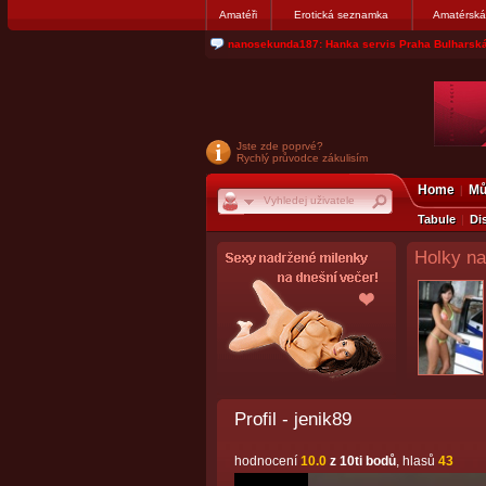
Amatéři
Erotická seznamka
Amatérská
jjoseff: Najde se par, ktery nekdy přemýšlel o di
Jste zde poprvé?
Rychlý průvodce zákulisím
Home
Mů
Tabule
Di
Holky na
Profil - jenik89
hodnocení
10.0
z 10ti bodů
, hlasů
43