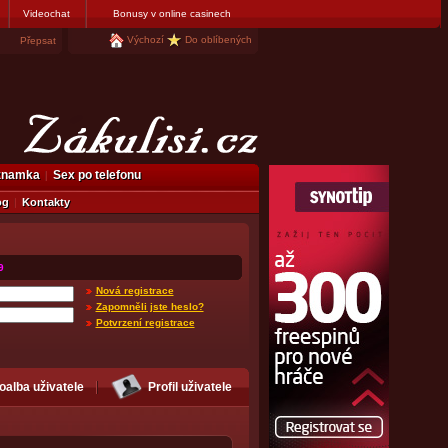
Videochat
Bonusy v online casinech
Výchozí
Do oblíbených
Přepsat
eznamka
Sex po telefonu
og
Kontakty
9
Nová registrace
Zapomněli jste heslo?
Potvrzení registrace
oalba uživatele
Profil uživatele