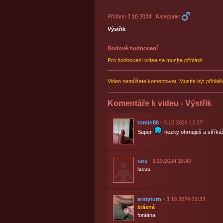
Přidáno
2.10.2024
Kategorie:
Výstřik
Bodové hodnocení
Pro hodnocení videa se musíte přihlásit.
Video nemůžete komentovat. Musíte být přihláš
Komentáře k videu - Výstřik
tomin86
- 3.10.2024 13:27
Super
hezky ohrnuješ a střík
rars
- 3.10.2024 16:49
luxus
armyturn
- 3.10.2024 21:33
krásná
fontána