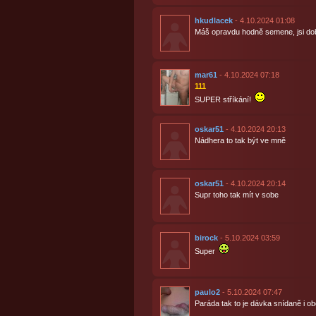
hkudlacek
- 4.10.2024 01:08
Máš opravdu hodně semene, jsi dob
mar61
- 4.10.2024 07:18
111
SUPER stříkání!
oskar51
- 4.10.2024 20:13
Nádhera to tak být ve mně
oskar51
- 4.10.2024 20:14
Supr toho tak mít v sobe
birock
- 5.10.2024 03:59
Super
paulo2
- 5.10.2024 07:47
Paráda tak to je dávka snídaně i o