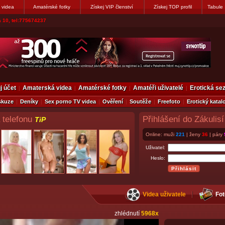
 videa
Amatérské fotky
Získej VIP členství
Získej TOP profil
Tabule
vákovi. Napiste
j účet
Amaterská videa
Amatérské fotky
Amatéři uživatelé
Erotická s
skuze
Deníky
Sex porno TV videa
Ověření
Soutěže
Freefoto
Erotický katal
 telefonu
Přihlášení do Zákulisí
TiP
Online: muži
221
| ženy
36
| páry
Uživatel:
Heslo:
Videa uživatele
Fot
zhlédnutí
5968x