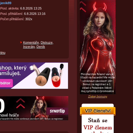
jenik89
Posl. aktivita:
6.8.2026 13:25
Posl. přihlášení:
6.8.2026 13:16
Počet přihlášení:
302x
Komentáře
,
Diskuze
,
Inzeráty
,
Deník
tinu
Získej bonusy