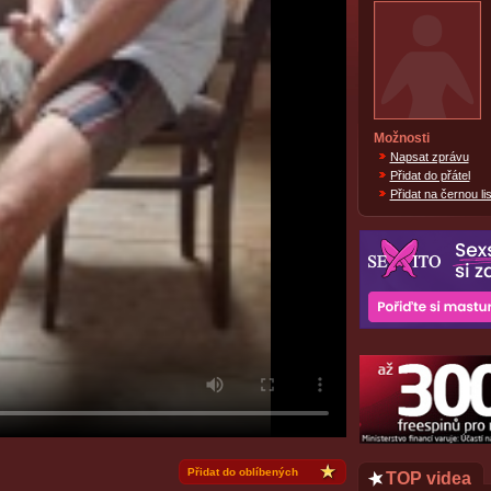
Možnosti
Napsat zprávu
Přidat do přátel
Přidat na černou lis
Přidat do oblíbených
TOP videa